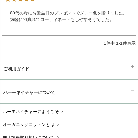
80代の母にお誕生日のプレゼントでグレー色を贈りました。

1
件中
1
-
1
件表示
ご利用ガイド
ギフトラッピング
chevron_right
ハーモネイチャーについて
お支払い方法
chevron_right
ハーモネイチャーにようこそ
chevron_right
配送と送料
chevron_right
オーガニックコットンとは
chevron_right
在庫状況と発送予定
chevron_right
個人情報取り扱いについて
chevron_right