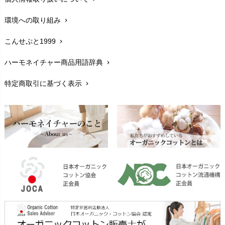
サイズ・寸法
chevron_right
環境への取り組み
chevron_right
生地・素材
chevron_right
こんせぷと1999
chevron_right
お手入れについて
chevron_right
ハーモネイチャー商品用語辞典
chevron_right
レビューを書こう
chevron_right
特定商取引に基づく表示
chevron_right
返品交換
chevron_right
FAXでのご注文
chevron_right
お問い合わせ
chevron_right