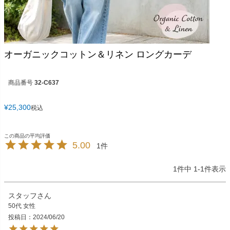
オーガニックコットン＆リネン ロングカーデ
商品番号
32-C637
¥
25,300
税込
5.00
1
1
件中
1
-
1
件表示
スタッフ
50代
女性
投稿日
2024/06/20