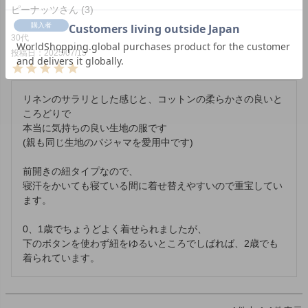
ピーナッツ
3
購入者
30代
投稿日
2025/07/15
リネンのサラリとした感じと、コットンの柔らかさの良いと
ころどりで

本当に気持ちの良い生地の服です

(親も同じ生地のパジャマを愛用中です)

前開きの紐タイプなので、

寝汗をかいても寝ている間に着せ替えやすいので重宝してい
ます。

0、1歳でちょうどよく着せられましたが、

下のボタンを使わず紐をゆるいところでしばれば、2歳でも
着られています。