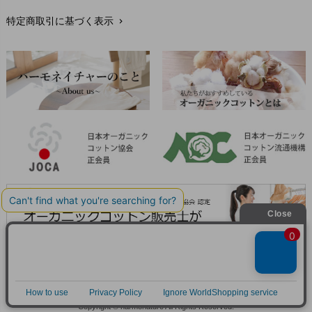
特定商取引に基づく表示
chevron_right
返品交換
chevron_right
FAXでのご注文
chevron_right
お問い合わせ
chevron_right
Copyright © harmonature All Rights Reserved.