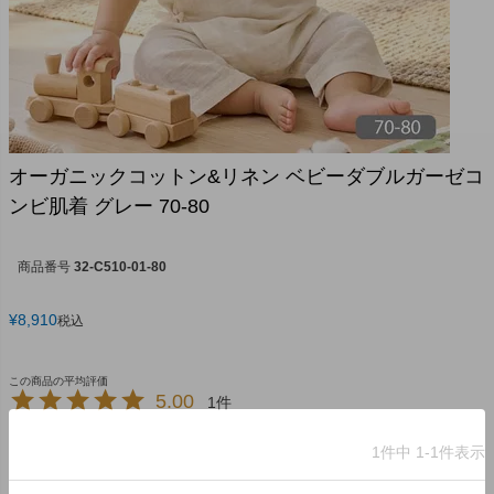
オーガニックコットン&リネン ベビーダブルガーゼコ
ンビ肌着 グレー 70-80
商品番号
32-C510-01-80
¥
8,910
税込
5.00
1
1
件中
1
-
1
件表示