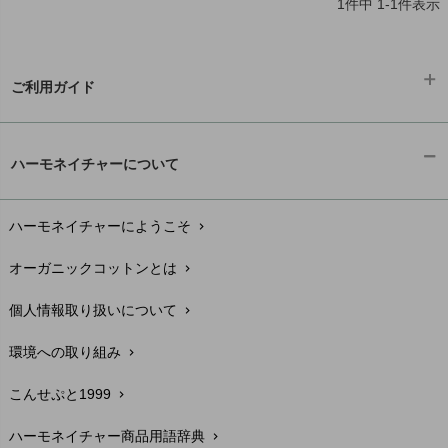
1
件中
1
-
1
件表示
ご利用ガイド
ギフトラッピング
chevron_right
ハーモネイチャーについて
お支払い方法
chevron_right
ハーモネイチャーにようこそ
chevron_right
配送と送料
chevron_right
オーガニックコットンとは
chevron_right
在庫状況と発送予定
chevron_right
個人情報取り扱いについて
chevron_right
サイズ・寸法
chevron_right
環境への取り組み
chevron_right
生地・素材
chevron_right
こんせぷと1999
chevron_right
お手入れについて
chevron_right
ハーモネイチャー商品用語辞典
chevron_right
レビューを書こう
chevron_right