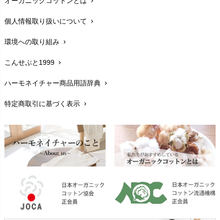
オーガニックコットンとは
chevron_right
在庫状況と発送予定
chevron_right
個人情報取り扱いについて
chevron_right
サイズ・寸法
chevron_right
環境への取り組み
chevron_right
生地・素材
chevron_right
こんせぷと1999
chevron_right
お手入れについて
chevron_right
ハーモネイチャー商品用語辞典
chevron_right
レビューを書こう
chevron_right
特定商取引に基づく表示
chevron_right
返品交換
chevron_right
FAXでのご注文
chevron_right
お問い合わせ
chevron_right