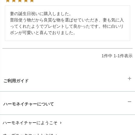
妻の誕生日祝いに購入しました。

普段使う物だから良質な物を選ばせていただき、妻も気に入
ってくれたようでプレゼントして良かったです。特に白いリ
1
件中
1
-
1
件表示
ご利用ガイド
ギフトラッピング
chevron_right
ハーモネイチャーについて
お支払い方法
chevron_right
ハーモネイチャーにようこそ
chevron_right
配送と送料
chevron_right