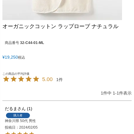
オーガニックコットン ラップローブ ナチュラル
商品番号
32-C44-01-ML
¥
19,250
税込
5.00
1
1
件中
1
-
1
件表示
だるま
1
購入者
神奈川県
50代
男性
投稿日
2024/02/05