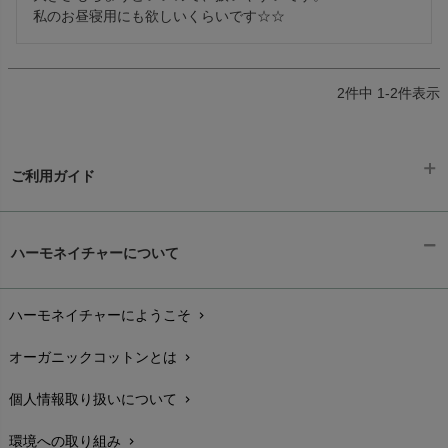
私のお昼寝用にも欲しいくらいです☆☆
2
件中
1
-
2
件表示
ご利用ガイド
ギフトラッピング
chevron_right
ハーモネイチャーについて
お支払い方法
chevron_right
ハーモネイチャーにようこそ
chevron_right
配送と送料
chevron_right
オーガニックコットンとは
chevron_right
在庫状況と発送予定
chevron_right
個人情報取り扱いについて
chevron_right
サイズ・寸法
chevron_right
環境への取り組み
chevron_right