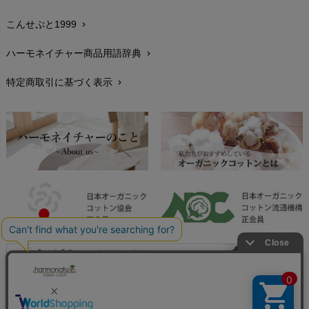
生地・素材
chevron_right
こんせぷと1999
chevron_right
お手入れについて
chevron_right
ハーモネイチャー商品用語辞典
chevron_right
レビューを書こう
chevron_right
特定商取引に基づく表示
chevron_right
返品交換
chevron_right
FAXでのご注文
chevron_right
お問い合わせ
chevron_right