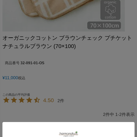
オーガニックコットン ブラウンチェック プチケット
ナチュラルブラウン (70×100)
商品番号
32-091-01-OS
¥
11,000
税込
4.50
2
2
件中
1
-
2
件表示
ミニママ
8