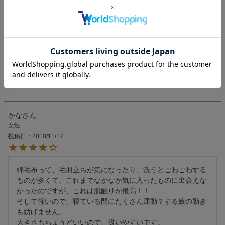
購入者
長野県
30代
女性
投稿日
2018/10/25
肌触り、暖かさ抜群です&#8252;

静電気もおきにくいので、とても気に入ってます。

自分の膝掛け用にも購入してしまいました。
かな
女性
投稿日
2010/11/17
綿毛布って、毛羽立ちが気になったり、洗うとごわごわする
ものが多くて、これまでなかなか気に入ったものに出会えな
かったのですが、これは肌触りが最高！！

そして軽いので、寝ている間にたくさん運動？する娘の動き
も妨げません。

大きさもちょうどいいので、扱いやすいです。
