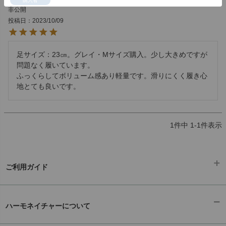
購入者
非公開
投稿日
2023/10/09
足サイズ：23㎝。グレイ・Mサイズ購入。少し大きめですが
問題なく履いています。

ふっくらしてボリューム感あり軽量です。滑りにくく履き心
地とても良いです。
1
件中
1
-
1
件表示
ご利用ガイド
ギフトラッピング
chevron_right
ハーモネイチャーについて
お支払い方法
chevron_right