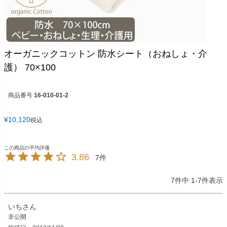
オーガニックコットン 防水シート（おねしょ・介
護） 70×100
商品番号
16-010-01-2
¥
10,120
税込
3.86
7
7
件中
1
-
7
件表示
いち
非公開