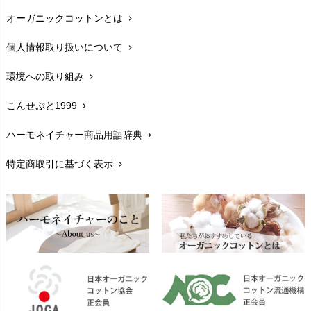
オーガニックコットンとは
chevron_right
在庫状況と発送予定
chevron_right
個人情報取り扱いについて
chevron_right
サイズ・寸法
chevron_right
環境への取り組み
chevron_right
生地・素材
chevron_right
こんせぷと1999
chevron_right
お手入れについて
chevron_right
ハーモネイチャー商品用語辞典
chevron_right
レビューを書こう
chevron_right
特定商取引に基づく表示
chevron_right
返品交換
chevron_right
FAXでのご注文
chevron_right
お問い合わせ
chevron_right