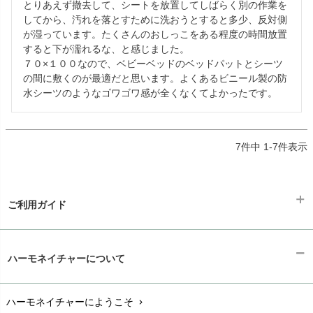
とりあえず撤去して、シートを放置してしばらく別の作業を
してから、汚れを落とすために洗おうとすると多少、反対側
が湿っています。たくさんのおしっこをある程度の時間放置
すると下が濡れるな、と感じました。

７０×１００なので、ベビーベッドのベッドパットとシーツ
の間に敷くのが最適だと思います。よくあるビニール製の防
水シーツのようなゴワゴワ感が全くなくてよかったです。
7
件中
1
-
7
件表示
ご利用ガイド
ギフトラッピング
chevron_right
ハーモネイチャーについて
お支払い方法
chevron_right
ハーモネイチャーにようこそ
chevron_right
配送と送料
chevron_right