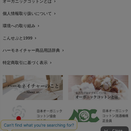
オーガニックコットンとは
chevron_right
在庫状況と発送予定
chevron_right
個人情報取り扱いについて
chevron_right
サイズ・寸法
chevron_right
環境への取り組み
chevron_right
生地・素材
chevron_right
こんせぷと1999
chevron_right
お手入れについて
chevron_right
ハーモネイチャー商品用語辞典
chevron_right
レビューを書こう
chevron_right
特定商取引に基づく表示
chevron_right
返品交換
chevron_right
FAXでのご注文
chevron_right
お問い合わせ
chevron_right