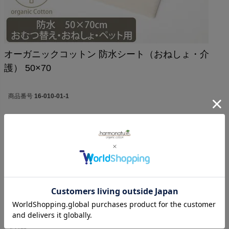
オーガニックコットン 防水シート（おねしょ・介
護） 50×70
商品番号
16-010-01-1
¥
5,830
税込
5.00
1
1
件中
1
-
1
件表示
Kanoe
13
購入者