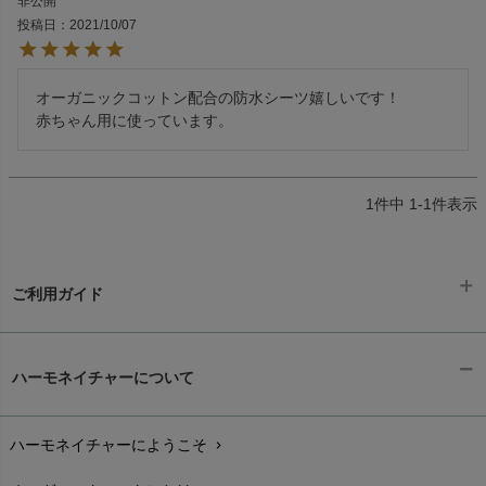
非公開
投稿日
2021/10/07
オーガニックコットン配合の防水シーツ嬉しいです！

赤ちゃん用に使っています。
1
件中
1
-
1
件表示
ご利用ガイド
ギフトラッピング
chevron_right
ハーモネイチャーについて
お支払い方法
chevron_right
ハーモネイチャーにようこそ
chevron_right
配送と送料
chevron_right