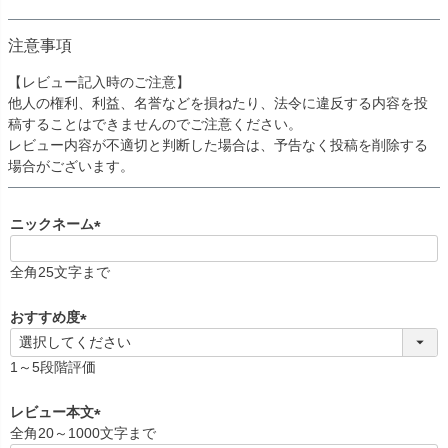
注意事項
【レビュー記入時のご注意】
他人の権利、利益、名誉などを損ねたり、法令に違反する内容を投
稿することはできませんのでご注意ください。
レビュー内容が不適切と判断した場合は、予告なく投稿を削除する
場合がございます。
ニックネーム
(
必
全角25文字まで
須
)
おすすめ度
(
必
1～5段階評価
須
)
レビュー本文
全角20～1000文字まで
(