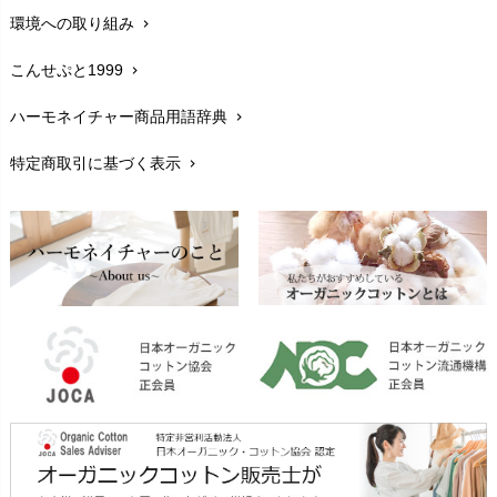
環境への取り組み
chevron_right
生地・素材
chevron_right
こんせぷと1999
chevron_right
お手入れについて
chevron_right
ハーモネイチャー商品用語辞典
chevron_right
レビューを書こう
chevron_right
特定商取引に基づく表示
chevron_right
返品交換
chevron_right
FAXでのご注文
chevron_right
お問い合わせ
chevron_right