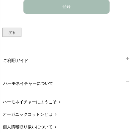
)
登録
戻る
ご利用ガイド
ギフトラッピング
chevron_right
ハーモネイチャーについて
お支払い方法
chevron_right
ハーモネイチャーにようこそ
chevron_right
配送と送料
chevron_right
オーガニックコットンとは
chevron_right
在庫状況と発送予定
chevron_right
個人情報取り扱いについて
chevron_right
サイズ・寸法
chevron_right