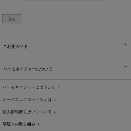
戻る
ご利用ガイド
ギフトラッピング
chevron_right
ハーモネイチャーについて
お支払い方法
chevron_right
ハーモネイチャーにようこそ
chevron_right
配送と送料
chevron_right
オーガニックコットンとは
chevron_right
在庫状況と発送予定
chevron_right
個人情報取り扱いについて
chevron_right
サイズ・寸法
chevron_right
環境への取り組み
chevron_right
生地・素材
chevron_right