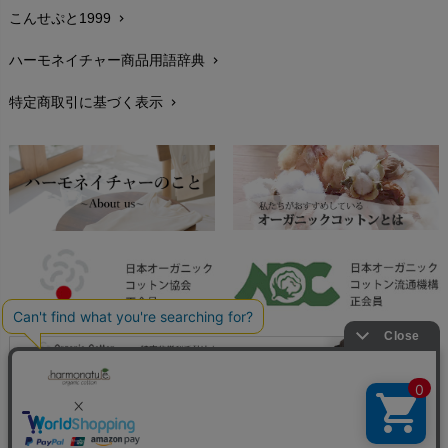
こんせぷと1999
chevron_right
お手入れについて
chevron_right
ハーモネイチャー商品用語辞典
chevron_right
レビューを書こう
chevron_right
特定商取引に基づく表示
chevron_right
返品交換
chevron_right
FAXでのご注文
chevron_right
お問い合わせ
chevron_right