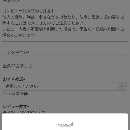
注意事項
【レビュー記入時のご注意】
他人の権利、利益、名誉などを損ねたり、法令に違反する内容を投
稿することはできませんのでご注意ください。
レビュー内容が不適切と判断した場合は、予告なく投稿を削除する
場合がございます。
ニックネーム
(
必
全角25文字まで
須
)
おすすめ度
(
必
1～5段階評価
須
)
レビュー本文
全角20～1000文字まで
(
必
須