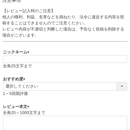
注意事項
【レビュー記入時のご注意】
他人の権利、利益、名誉などを損ねたり、法令に違反する内容を投
稿することはできませんのでご注意ください。
レビュー内容が不適切と判断した場合は、予告なく投稿を削除する
場合がございます。
ニックネーム
(
必
全角25文字まで
須
)
おすすめ度
(
必
1～5段階評価
須
)
レビュー本文
全角20～1000文字まで
(
必
須