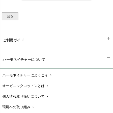
戻る
ご利用ガイド
ギフトラッピング
chevron_right
ハーモネイチャーについて
お支払い方法
chevron_right
ハーモネイチャーにようこそ
chevron_right
配送と送料
chevron_right
オーガニックコットンとは
chevron_right
在庫状況と発送予定
chevron_right
個人情報取り扱いについて
chevron_right
サイズ・寸法
chevron_right
環境への取り組み
chevron_right
生地・素材
chevron_right