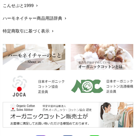
こんせぷと1999
chevron_right
お手入れについて
chevron_right
ハーモネイチャー商品用語辞典
chevron_right
レビューを書こう
chevron_right
特定商取引に基づく表示
chevron_right
返品交換
chevron_right
FAXでのご注文
chevron_right
お問い合わせ
chevron_right