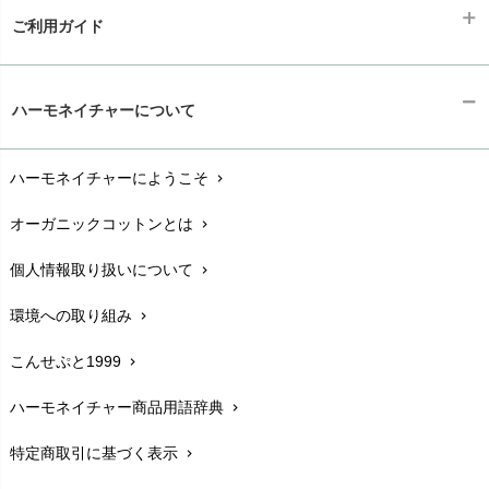
ご利用ガイド
ギフトラッピング
chevron_right
ハーモネイチャーについて
お支払い方法
chevron_right
ハーモネイチャーにようこそ
chevron_right
配送と送料
chevron_right
オーガニックコットンとは
chevron_right
在庫状況と発送予定
chevron_right
個人情報取り扱いについて
chevron_right
サイズ・寸法
chevron_right
環境への取り組み
chevron_right
生地・素材
chevron_right
こんせぷと1999
chevron_right
お手入れについて
chevron_right
ハーモネイチャー商品用語辞典
chevron_right
レビューを書こう
chevron_right
特定商取引に基づく表示
chevron_right
返品交換
chevron_right