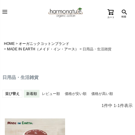
検索
カート
HOME
オーガニックコットンブランド
MADE IN EARTH（メイド・イン・アース）
日用品・生活雑貨
日用品・生活雑貨
並び替え
新着順
レビュー順
価格が安い順
価格が高い順
1
件中
1
-
1
件表示