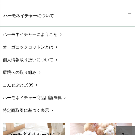
ギフトラッピング
chevron_right
ハーモネイチャーについて
お支払い方法
chevron_right
ハーモネイチャーにようこそ
chevron_right
配送と送料
chevron_right
オーガニックコットンとは
chevron_right
在庫状況と発送予定
chevron_right
個人情報取り扱いについて
chevron_right
サイズ・寸法
chevron_right
環境への取り組み
chevron_right
生地・素材
chevron_right
こんせぷと1999
chevron_right
お手入れについて
chevron_right
ハーモネイチャー商品用語辞典
chevron_right
レビューを書こう
chevron_right
特定商取引に基づく表示
chevron_right
返品交換
chevron_right
FAXでのご注文
chevron_right