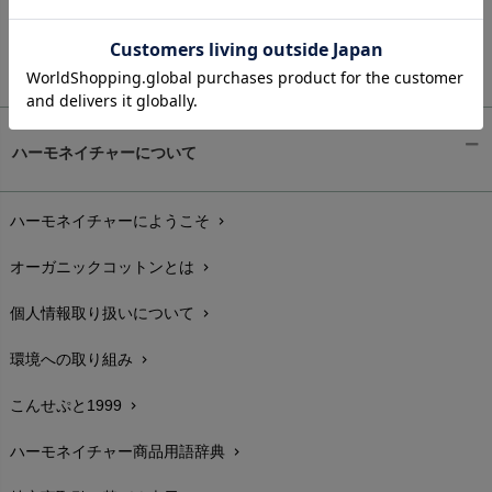
ご利用ガイド
ギフトラッピング
chevron_right
ハーモネイチャーについて
お支払い方法
chevron_right
ハーモネイチャーにようこそ
chevron_right
配送と送料
chevron_right
オーガニックコットンとは
chevron_right
在庫状況と発送予定
chevron_right
個人情報取り扱いについて
chevron_right
サイズ・寸法
chevron_right
環境への取り組み
chevron_right
生地・素材
chevron_right
こんせぷと1999
chevron_right
お手入れについて
chevron_right
ハーモネイチャー商品用語辞典
chevron_right
レビューを書こう
chevron_right