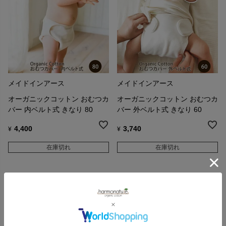
メイドインアース
メイドインアース
オーガニックコットン おむつカ
オーガニックコットン おむつカ
バー 内ベルト式 きなり 80
バー 外ベルト式 きなり 60
4,400
3,740
¥
¥
在庫切れ
在庫切れ
並び替え
新着順
レビュー順
価格が安い順
価格が高い順
2
件中
1
-
2
件表示