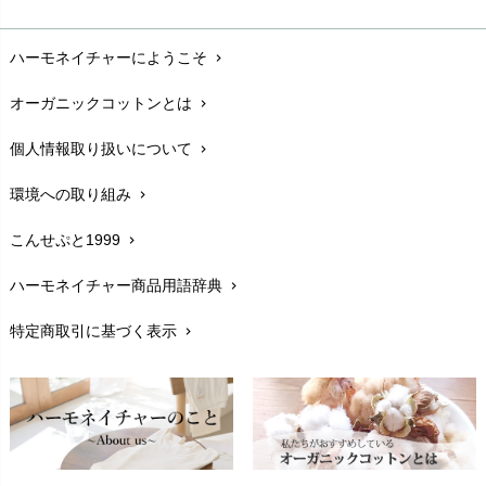
お支払い方法
chevron_right
ハーモネイチャーにようこそ
chevron_right
配送と送料
chevron_right
オーガニックコットンとは
chevron_right
在庫状況と発送予定
chevron_right
個人情報取り扱いについて
chevron_right
サイズ・寸法
chevron_right
環境への取り組み
chevron_right
生地・素材
chevron_right
こんせぷと1999
chevron_right
お手入れについて
chevron_right
ハーモネイチャー商品用語辞典
chevron_right
レビューを書こう
chevron_right
特定商取引に基づく表示
chevron_right
返品交換
chevron_right
FAXでのご注文
chevron_right
お問い合わせ
chevron_right