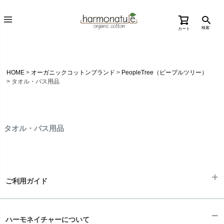
検索
カート
HOME
オーガニックコットンブランド
PeopleTree（ピープルツリー）
タオル・バス用品
タオル・バス用品
ご利用ガイド
ギフトラッピング
chevron_right
ハーモネイチャーについて