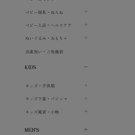
ボトムス
ボディスーツ
ベビー帽子
ベビーキャリー
chevron_right
chevron_right
ベビー寝具・ねんね
chevron_right
chevron_right
セレモニードレス
短肌着・長肌着
スタイ・よだれかけ
おでかけ用品・カバー・シート
chevron_right
ベビースリーパー
chevron_right
chevron_right
ベビー入浴・ヘルスケア
chevron_right
chevron_right
ワンピース・チュニック
肌着・下着
ミトン・手袋
chevron_right
ベビーパジャマ
chevron_right
ベビーおむつ・おむつカバー
chevron_right
ぬいぐるみ・おもちゃ
chevron_right
chevron_right
上着・アウター
ベビーおむつ・おむつカバー
靴下・タイツ
chevron_right
ベビー布団・シーツ
chevron_right
トレーニングパンツ
chevron_right
ファーストトイ
chevron_right
chevron_right
出産祝い・ご祝儀袋
chevron_right
トレーニングパンツ
レッグウォーマー・サポーター
ベビー枕・カバー
chevron_right
ベビーお風呂・ケア用品
chevron_right
ぬいぐるみ
chevron_right
chevron_right
chevron_right
KIDS
ベビー・キッズ腹巻
ベビーフェンス・安全用品
ガーゼ・クロス
chevron_right
知育玩具
chevron_right
chevron_right
chevron_right
キッズ・子供服
ブーティ・シューズ
ベビーおくるみ・アフガン
授乳クッション・枕
chevron_right
あみぐるみ
chevron_right
chevron_right
chevron_right
子供トップス
キッズ下着・パジャマ
マフラー
chevron_right
chevron_right
子供カーディガン・ベスト
子供肌着下着
キッズ雑貨・小物
汗取りパッド
chevron_right
chevron_right
chevron_right
子供チュニック・ワンピース
子供靴下
子供帽子
chevron_right
chevron_right
chevron_right
MEN'S