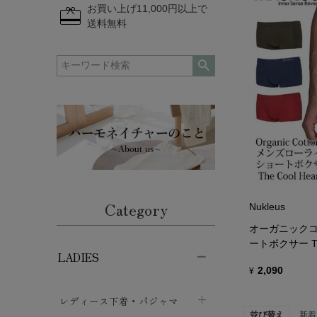
redeem
お買い上げ11,000円以上で
送料無料
Category
Nukleus
オーガニックコ
ートボクサー The
LADIES
2,090
¥
レディース下着・パジャマ
並び替え
新着