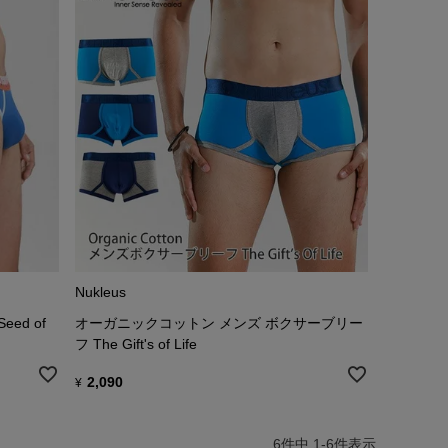
Nukleus
ed of
オーガニックコットン メンズ ボクサーブリー
フ The Gift's of Life
2,090
¥
6
件中
1
-
6
件表示