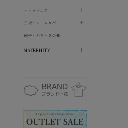
ハイソックス
バッグ・ポシェット
タオルハンカチ
chevron_right
ネックウエア
chevron_right
chevron_right
五本指・足袋ソックス
ガーゼハンカチ
マフラー
chevron_right
手袋・アームカバー
chevron_right
chevron_right
タイツ
ハンカチ
ストール
chevron_right
ショート丈
chevron_right
chevron_right
帽子・かさ・その他
chevron_right
レッグウォーマー
ネックカバー・スヌード
chevron_right
ロング丈
chevron_right
chevron_right
MATERNITY
マタニティウェア・授乳服
マタニティウェア・授乳服
授乳下着・パジャマ
chevron_right
マタニティ・授乳ブラジャー
マタ
ニティ・ママ雑貨
chevron_right
授乳パッド
授乳ケープ
chevron_right
chevron_right
マタニティショーツ
授乳クッション・枕
chevron_right
chevron_right
マタニティ・授乳インナー