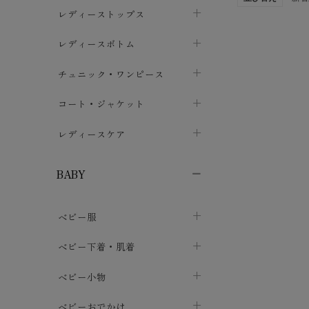
ブラジャー
レディーストップス
chevron_right
ショーツ
カットソー・Tシャツ
レディースボトム
chevron_right
chevron_right
レディースインナー・肌着
シャツ・ブラウス
スカート
chevron_right
チュニック・ワンピース
chevron_right
chevron_right
レギンス・スパッツ
パーカー・スウェット
レディースパンツ
半袖・袖なし
chevron_right
chevron_right
コート・ジャケット
chevron_right
chevron_right
パジャマ・ルームウェア
カーディガン・ボレロ・ベスト
長袖・７分袖
chevron_right
chevron_right
レディースケア
chevron_right
ニット・セーター
chevron_right
布ナプキン
chevron_right
BABY
パンティライナー
chevron_right
ベビー服
紙ナプキン
chevron_right
カバーオール・ロンパース
ベビー下着・肌着
chevron_right
セパレート・上下セット
コンビ肌着
ベビー小物
chevron_right
chevron_right
トップス
パンツ・オーバーパンツ
ベビー小物・雑貨
chevron_right
ベビーおでかけ
chevron_right
chevron_right