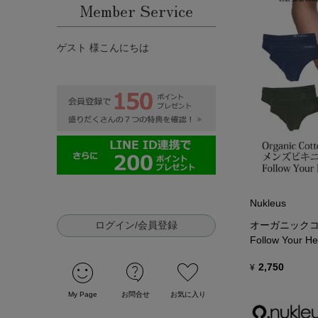
Member Service
ゲスト 様こんにちは
Nukleus
ログイン/会員登録
オーガニックコ
Follow Your He
sentiment_satisfied
contact_support
favorite
2,750
¥
My Page
お問合せ
お気に入り