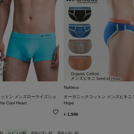
Nukleus
ットン メンズローライズショ
オーガニックコットン メンズビキニ Se
 Cool Heart
Hope
1,540
¥
順
レビュー順
価格が安い順
価格が高い順