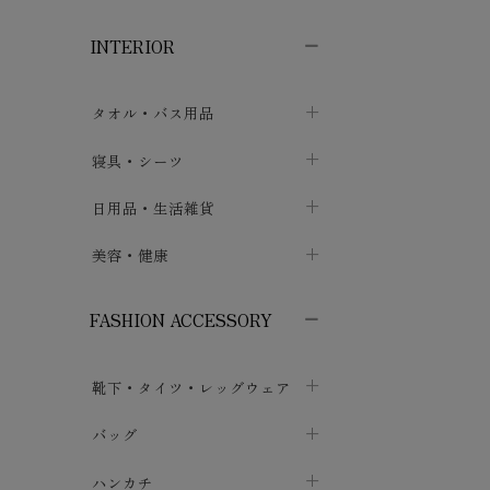
子供ボトムス
子供タイツ・レギンス
子供雑貨
chevron_right
chevron_right
chevron_right
INTERIOR
メンズ下着・パジャマ
子供上着・アウター
子供パジャマ
chevron_right
chevron_right
メンズインナー・肌着
メンズファッション
子供ローブ
chevron_right
chevron_right
タオル・バス用品
ボクサーパンツ
シャツ・カットソー
chevron_right
chevron_right
タオル
寝具・シーツ
chevron_right
ブリーフ
セーター・トレーナー・パーカ
chevron_right
chevron_right
バス用品
ベッドシーツ
日用品・生活雑貨
chevron_right
chevron_right
トランクス
ボトムス
chevron_right
chevron_right
布団カバー・カバーセット
クッション
美容・健康
chevron_right
chevron_right
アンダーパンツ・ももひき
コート・上着
chevron_right
chevron_right
枕・ピローケース
生地・手芸用品
マスク
chevron_right
chevron_right
chevron_right
FASHION ACCESSORY
メンズパジャマ
chevron_right
防水シート
スリッパ・ルームシューズ
コットン・綿棒
chevron_right
chevron_right
chevron_right
靴下・タイツ・レッグウェア
ケット・綿毛布
せっけん・洗剤
ガーゼ
chevron_right
chevron_right
chevron_right
フットカバー・アンクレット
布団
バッグ
その他小物・雑貨
chevron_right
保湿・スキンケア・サポーター
chevron_right
chevron_right
chevron_right
ソックス
巾着・ポーチ
ヨガマット・カーペット
ハンカチ
chevron_right
カイロ・湯たんぽ
chevron_right
chevron_right
chevron_right