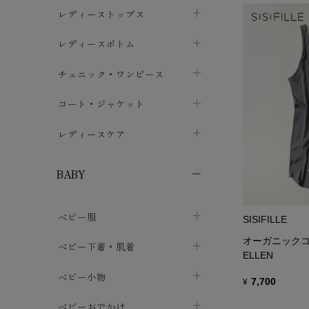
ブラジャー
レディーストップス
chevron_right
ショーツ
カットソー・Tシャツ
レディースボトム
chevron_right
chevron_right
レディースインナー・肌着
シャツ・ブラウス
スカート
chevron_right
チュニック・ワンピース
chevron_right
chevron_right
レギンス・スパッツ
パーカー・スウェット
レディースパンツ
半袖・袖なし
chevron_right
chevron_right
コート・ジャケット
chevron_right
chevron_right
パジャマ・ルームウェア
カーディガン・ボレロ・ベスト
長袖・７分袖
chevron_right
chevron_right
レディースケア
chevron_right
ニット・セーター
chevron_right
布ナプキン
chevron_right
BABY
パンティライナー
chevron_right
ベビー服
紙ナプキン
SISIFILLE
chevron_right
オーガニックコ
カバーオール・ロンパース
ベビー下着・肌着
chevron_right
ELLEN
セパレート・上下セット
コンビ肌着
ベビー小物
chevron_right
chevron_right
7,700
¥
トップス
パンツ・オーバーパンツ
ベビー小物・雑貨
chevron_right
ベビーおでかけ
chevron_right
chevron_right