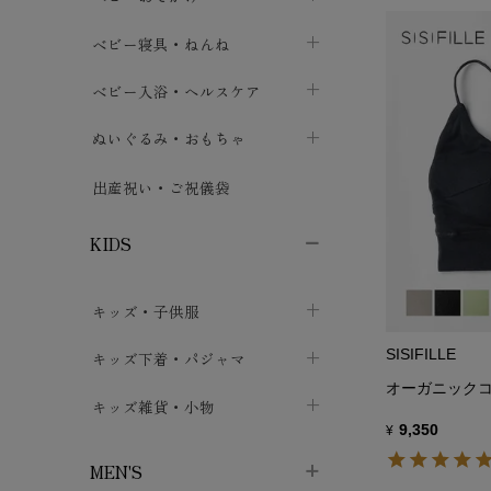
ボトムス
ボディスーツ
ベビー帽子
ベビーキャリー
chevron_right
chevron_right
ベビー寝具・ねんね
chevron_right
chevron_right
セレモニードレス
短肌着・長肌着
スタイ・よだれかけ
おでかけ用品・カバー・シート
chevron_right
ベビースリーパー
chevron_right
chevron_right
ベビー入浴・ヘルスケア
chevron_right
chevron_right
ワンピース・チュニック
肌着・下着
ミトン・手袋
chevron_right
ベビーパジャマ
chevron_right
ベビーおむつ・おむつカバー
chevron_right
ぬいぐるみ・おもちゃ
chevron_right
chevron_right
上着・アウター
ベビーおむつ・おむつカバー
靴下・タイツ
chevron_right
ベビー布団・シーツ
chevron_right
トレーニングパンツ
chevron_right
ファーストトイ
chevron_right
chevron_right
出産祝い・ご祝儀袋
chevron_right
トレーニングパンツ
レッグウォーマー・サポーター
ベビー枕・カバー
chevron_right
ベビーお風呂・ケア用品
chevron_right
ぬいぐるみ
chevron_right
chevron_right
chevron_right
KIDS
ベビー・キッズ腹巻
ベビーフェンス・安全用品
ガーゼ・クロス
chevron_right
知育玩具
chevron_right
chevron_right
chevron_right
キッズ・子供服
ブーティ・シューズ
ベビーおくるみ・アフガン
授乳クッション・枕
chevron_right
あみぐるみ
chevron_right
chevron_right
chevron_right
子供トップス
SISIFILLE
キッズ下着・パジャマ
マフラー
chevron_right
chevron_right
オーガニックコ
子供カーディガン・ベスト
子供肌着下着
キッズ雑貨・小物
汗取りパッド
chevron_right
chevron_right
chevron_right
9,350
¥
子供チュニック・ワンピース
子供靴下
子供帽子
chevron_right
chevron_right
chevron_right
MEN'S