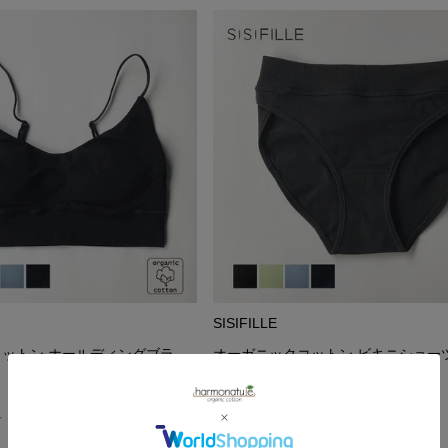
SISIFILLE
ットン ホールディングブラ
オーガニックコットン ビキニショー
5,280
¥
（1）