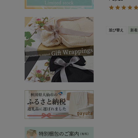
その他ママ雑貨
chevron_right
chevron_right
妊婦帯・産前産後ガードル
chevron_right
マタニティ・授乳パジャマ
chevron_right
並び替え
新着