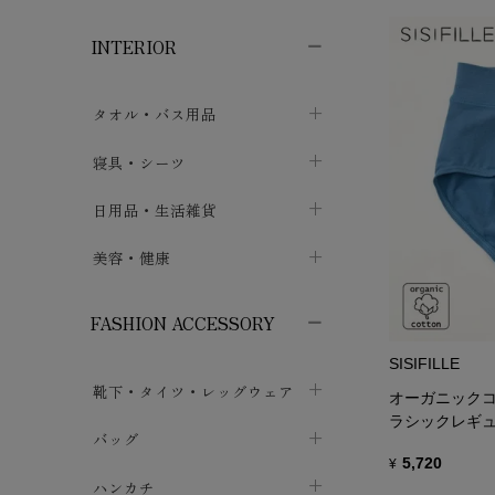
子供ボトムス
子供タイツ・レギンス
子供雑貨
chevron_right
chevron_right
chevron_right
INTERIOR
メンズ下着・パジャマ
子供上着・アウター
子供パジャマ
chevron_right
chevron_right
メンズインナー・肌着
メンズファッション
子供ローブ
chevron_right
chevron_right
タオル・バス用品
ボクサーパンツ
シャツ・カットソー
chevron_right
chevron_right
タオル
寝具・シーツ
chevron_right
ブリーフ
セーター・トレーナー・パーカ
chevron_right
chevron_right
バス用品
ベッドシーツ
日用品・生活雑貨
chevron_right
chevron_right
トランクス
ボトムス
chevron_right
chevron_right
布団カバー・カバーセット
クッション
美容・健康
chevron_right
chevron_right
アンダーパンツ・ももひき
コート・上着
chevron_right
chevron_right
枕・ピローケース
生地・手芸用品
マスク
chevron_right
chevron_right
chevron_right
FASHION ACCESSORY
メンズパジャマ
chevron_right
防水シート
スリッパ・ルームシューズ
コットン・綿棒
chevron_right
chevron_right
chevron_right
SISIFILLE
靴下・タイツ・レッグウェア
ケット・綿毛布
せっけん・洗剤
ガーゼ
chevron_right
chevron_right
オーガニックコ
chevron_right
ラシックレギ
フットカバー・アンクレット
布団
バッグ
その他小物・雑貨
chevron_right
保湿・スキンケア・サポーター
chevron_right
chevron_right
chevron_right
5,720
¥
ソックス
巾着・ポーチ
ヨガマット・カーペット
ハンカチ
chevron_right
カイロ・湯たんぽ
chevron_right
chevron_right
chevron_right