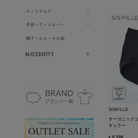
ハイソックス
バッグ・ポシェット
タオルハンカチ
chevron_right
ネックウエア
chevron_right
chevron_right
五本指・足袋ソックス
ガーゼハンカチ
マフラー
chevron_right
手袋・アームカバー
chevron_right
chevron_right
タイツ
ハンカチ
ストール
chevron_right
ショート丈
chevron_right
chevron_right
帽子・かさ・その他
chevron_right
レッグウォーマー
ネックカバー・スヌード
chevron_right
ロング丈
chevron_right
chevron_right
MATERNITY
マタニティウェア・授乳服
マタニティウェア・授乳服
授乳下着・パジャマ
chevron_right
マタニティ・授乳ブラジャー
マタ
ニティ・ママ雑貨
chevron_right
SISIFILLE
授乳パッド
授乳ケープ
chevron_right
chevron_right
オーガニックコ
マタニティショーツ
授乳クッション・枕
ギュラー
chevron_right
chevron_right
マタニティ・授乳インナー
5,720
¥