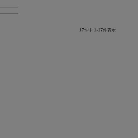
17
件中
1
-
17
件表示