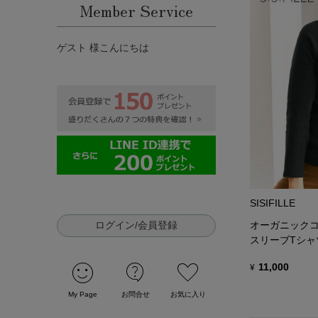
Member Service
ゲスト 様こんにちは
SISIFILLE
ログイン/会員登録
オーガニックコ
スリーブTシャ
sentiment_satisfied
contact_support
favorite
11,000
¥
My Page
お問合せ
お気に入り