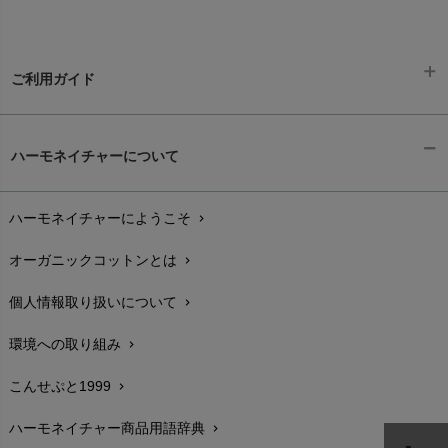
ご利用ガイド
ギフトラッピング
chevron_right
ハーモネイチャーについて
お支払い方法
chevron_right
ハーモネイチャーにようこそ
chevron_right
配送と送料
chevron_right
オーガニックコットンとは
chevron_right
在庫状況と発送予定
chevron_right
個人情報取り扱いについて
chevron_right
サイズ・寸法
chevron_right
環境への取り組み
chevron_right
生地・素材
chevron_right
こんせぷと1999
chevron_right
お手入れについて
chevron_right
ハーモネイチャー商品用語辞典
chevron_right
レビューを書こう
chevron_right