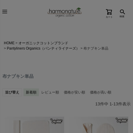
検索
カート
HOME
オーガニックコットンブランド
Pantyliners Organics（パンティライナーズ）
布ナプキン単品
布ナプキン単品
並び替え
新着順
レビュー順
価格が安い順
価格が高い順
13
件中
1
-
13
件表示