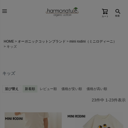
検索
カート
HOME
オーガニックコットンブランド
mini rodini（ミニロディーニ）
キッズ
キッズ
並び替え
新着順
レビュー順
価格が安い順
価格が高い順
23
件中
1
-
23
件表示