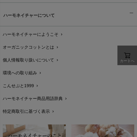
ギフトラッピング
chevron_right
ハーモネイチャーについて
お支払い方法
chevron_right
ハーモネイチャーにようこそ
chevron_right
配送と送料
chevron_right
オーガニックコットンとは
chevron_right
在庫状況と発送予定
chevron_right
個人情報取り扱いについて
chevron_right
カートへ
サイズ・寸法
chevron_right
環境への取り組み
chevron_right
生地・素材
chevron_right
こんせぷと1999
chevron_right
お手入れについて
chevron_right
ハーモネイチャー商品用語辞典
chevron_right
レビューを書こう
chevron_right
特定商取引に基づく表示
chevron_right
返品交換
chevron_right
FAXでのご注文
chevron_right