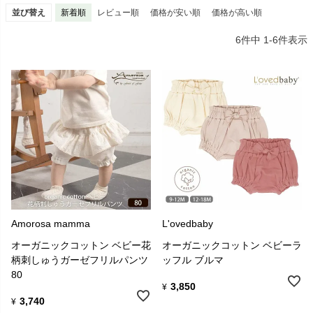
並び替え
新着順
レビュー順
価格が安い順
価格が高い順
6
件中
1
-
6
件表示
Amorosa mamma
L'ovedbaby
オーガニックコットン ベビー花
オーガニックコットン ベビーラ
柄刺しゅうガーゼフリルパンツ
ッフル ブルマ
80
3,850
¥
3,740
¥