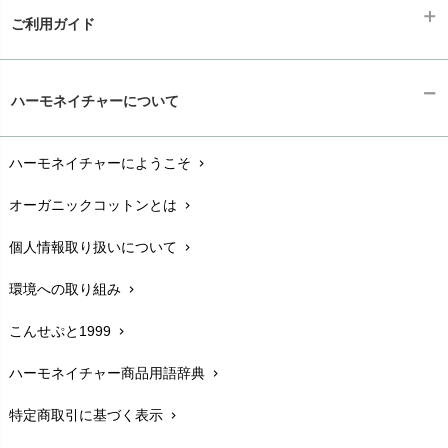
ご利用ガイド
ギフトラッピング
chevron_right
ハーモネイチャーについて
お支払い方法
chevron_right
ハーモネイチャーにようこそ
chevron_right
配送と送料
chevron_right
オーガニックコットンとは
chevron_right
在庫状況と発送予定
chevron_right
個人情報取り扱いについて
chevron_right
サイズ・寸法
chevron_right
環境への取り組み
chevron_right
生地・素材
chevron_right
こんせぷと1999
chevron_right
お手入れについて
chevron_right
ハーモネイチャー商品用語辞典
chevron_right
レビューを書こう
chevron_right
特定商取引に基づく表示
chevron_right
返品交換
chevron_right