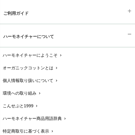
ご利用ガイド
ギフトラッピング
chevron_right
ハーモネイチャーについて
お支払い方法
chevron_right
ハーモネイチャーにようこそ
chevron_right
配送と送料
chevron_right
オーガニックコットンとは
chevron_right
在庫状況と発送予定
chevron_right
個人情報取り扱いについて
chevron_right
サイズ・寸法
chevron_right
環境への取り組み
chevron_right
生地・素材
chevron_right
こんせぷと1999
chevron_right
お手入れについて
chevron_right
ハーモネイチャー商品用語辞典
chevron_right
レビューを書こう
chevron_right
特定商取引に基づく表示
chevron_right
返品交換
chevron_right