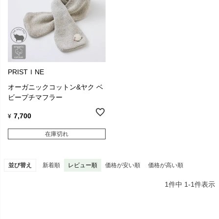
PRISTＩNE
オーガニックコットン&ヤク ベ
ビープチマフラー
7,700
¥
在庫切れ
並び替え
新着順
レビュー順
価格が安い順
価格が高い順
1
件中
1
-
1
件表示