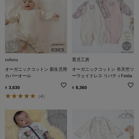
cofucu
育児工房
オーガニックコットン 新生児用
オーガニックコットン 吊天竺ツ
カバーオール
ーウェイドレス リバティFelda
3,630
8,360
¥
¥
（4）