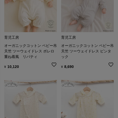
育児工房
育児工房
オーガニックコットン ベビー吊
オーガニックコットン ベビー吊
天竺 ツーウェイドレス ボレロ
天竺 ツーウェイドレス ピンタ
重ね着風 リバティ
ック
10,120
8,690
¥
¥