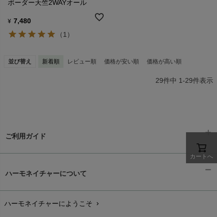
ボーダー天竺2WAYオール
7,480
¥
（1）
並び替え
新着順
レビュー順
価格が安い順
価格が高い順
29
件中
1
-
29
件表示
ご利用ガイド
カートへ
ギフトラッピング
chevron_right
ハーモネイチャーについて
お支払い方法
chevron_right
ハーモネイチャーにようこそ
chevron_right
配送と送料
chevron_right