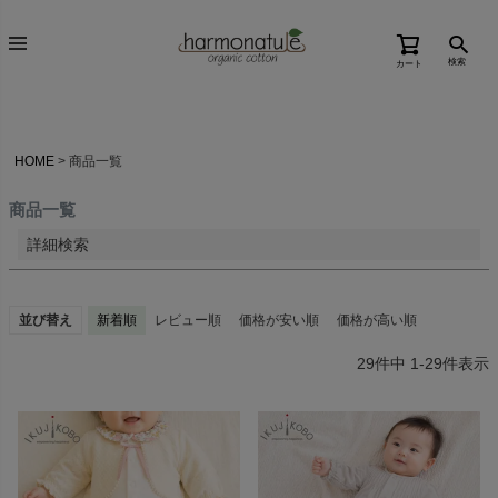
価格が高い順
検索
カート
優先度順
レビュー順
キーワードヒット順
HOME
商品一覧
検索
商品一覧
詳細検索
並び替え
新着順
レビュー順
価格が安い順
価格が高い順
29
件中
1
-
29
件表示