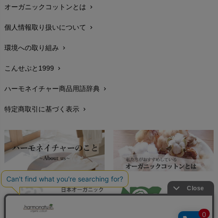
オーガニックコットンとは
chevron_right
在庫状況と発送予定
chevron_right
個人情報取り扱いについて
chevron_right
サイズ・寸法
chevron_right
環境への取り組み
chevron_right
生地・素材
chevron_right
こんせぷと1999
chevron_right
お手入れについて
chevron_right
ハーモネイチャー商品用語辞典
chevron_right
レビューを書こう
chevron_right
特定商取引に基づく表示
chevron_right
返品交換
chevron_right
FAXでのご注文
chevron_right
お問い合わせ
chevron_right