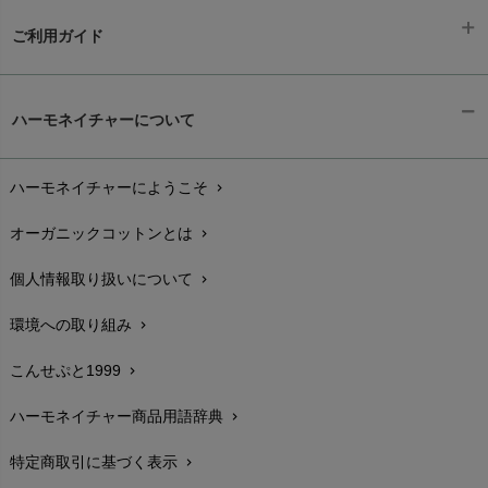
ご利用ガイド
ギフトラッピング
chevron_right
ハーモネイチャーについて
お支払い方法
chevron_right
ハーモネイチャーにようこそ
chevron_right
配送と送料
chevron_right
オーガニックコットンとは
chevron_right
在庫状況と発送予定
chevron_right
個人情報取り扱いについて
chevron_right
サイズ・寸法
chevron_right
環境への取り組み
chevron_right
生地・素材
chevron_right
こんせぷと1999
chevron_right
お手入れについて
chevron_right
ハーモネイチャー商品用語辞典
chevron_right
レビューを書こう
chevron_right
特定商取引に基づく表示
chevron_right
返品交換
chevron_right