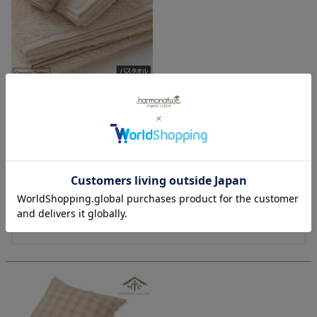
オーガニックコットン 癒し バスタオル 70×130
購入者
投稿日
2019/04/29
吸水性、耐久性、肌触りも良く

有名な今治タオルの認定マークも

ついてるので安心して使用できます