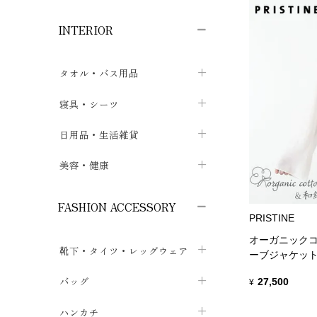
子供ボトムス
子供タイツ・レギンス
子供雑貨
chevron_right
chevron_right
chevron_right
INTERIOR
メンズ下着・パジャマ
子供上着・アウター
子供パジャマ
chevron_right
chevron_right
メンズインナー・肌着
メンズファッション
子供ローブ
chevron_right
chevron_right
タオル・バス用品
ボクサーパンツ
シャツ・カットソー
chevron_right
chevron_right
タオル
寝具・シーツ
chevron_right
ブリーフ
セーター・トレーナー・パーカ
chevron_right
chevron_right
バス用品
ベッドシーツ
日用品・生活雑貨
chevron_right
chevron_right
トランクス
ボトムス
chevron_right
chevron_right
布団カバー・カバーセット
クッション
美容・健康
chevron_right
chevron_right
アンダーパンツ・ももひき
コート・上着
chevron_right
chevron_right
枕・ピローケース
生地・手芸用品
マスク
chevron_right
chevron_right
chevron_right
FASHION ACCESSORY
メンズパジャマ
chevron_right
PRISTINE
防水シート
スリッパ・ルームシューズ
コットン・綿棒
chevron_right
chevron_right
chevron_right
オーガニックコ
靴下・タイツ・レッグウェア
ケット・綿毛布
せっけん・洗剤
ガーゼ
chevron_right
chevron_right
ーブジャケッ
chevron_right
フットカバー・アンクレット
布団
バッグ
その他小物・雑貨
chevron_right
保湿・スキンケア・サポーター
27,500
¥
chevron_right
chevron_right
chevron_right
ソックス
巾着・ポーチ
ヨガマット・カーペット
ハンカチ
chevron_right
カイロ・湯たんぽ
chevron_right
chevron_right
chevron_right