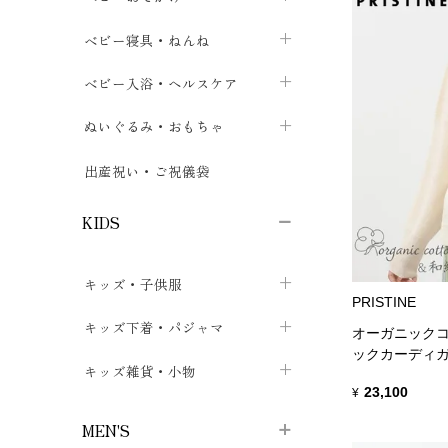
ボトムス
ボディスーツ
ベビー帽子
ベビーキャリー
chevron_right
chevron_right
ベビー寝具・ねんね
chevron_right
chevron_right
セレモニードレス
短肌着・長肌着
スタイ・よだれかけ
おでかけ用品・カバー・シート
chevron_right
ベビースリーパー
chevron_right
chevron_right
ベビー入浴・ヘルスケア
chevron_right
chevron_right
ワンピース・チュニック
肌着・下着
ミトン・手袋
chevron_right
ベビーパジャマ
chevron_right
ベビーおむつ・おむつカバー
chevron_right
ぬいぐるみ・おもちゃ
chevron_right
chevron_right
上着・アウター
ベビーおむつ・おむつカバー
靴下・タイツ
chevron_right
ベビー布団・シーツ
chevron_right
トレーニングパンツ
chevron_right
ファーストトイ
chevron_right
chevron_right
出産祝い・ご祝儀袋
chevron_right
トレーニングパンツ
レッグウォーマー・サポーター
ベビー枕・カバー
chevron_right
ベビーお風呂・ケア用品
chevron_right
ぬいぐるみ
chevron_right
chevron_right
chevron_right
KIDS
ベビー・キッズ腹巻
ベビーフェンス・安全用品
ガーゼ・クロス
chevron_right
知育玩具
chevron_right
chevron_right
chevron_right
キッズ・子供服
ブーティ・シューズ
ベビーおくるみ・アフガン
授乳クッション・枕
chevron_right
あみぐるみ
chevron_right
chevron_right
chevron_right
PRISTINE
子供トップス
キッズ下着・パジャマ
マフラー
chevron_right
chevron_right
オーガニックコ
ックカーディ
子供カーディガン・ベスト
子供肌着下着
キッズ雑貨・小物
汗取りパッド
chevron_right
chevron_right
chevron_right
23,100
¥
子供チュニック・ワンピース
子供靴下
子供帽子
chevron_right
chevron_right
chevron_right
MEN'S