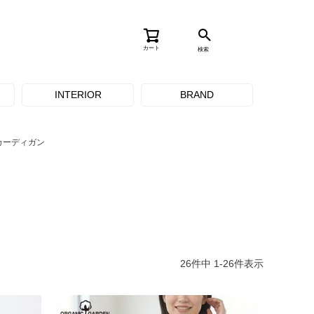
カート
検索
INTERIOR
BRAND
カーディガン
26
件中
1
-
26
件表示