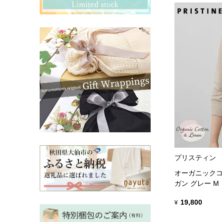
その他ママ雑貨
chevron_right
chevron_right
妊婦帯・産前産後ガードル
chevron_right
マタニティ・授乳パジャマ
chevron_right
プリスティン
オーガニックコ
ガン グレー M
19,800
¥