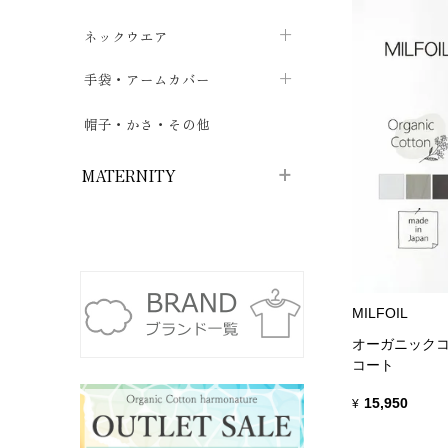
ハイソックス
バッグ・ポシェット
タオルハンカチ
chevron_right
ネックウエア
chevron_right
chevron_right
五本指・足袋ソックス
ガーゼハンカチ
マフラー
chevron_right
手袋・アームカバー
chevron_right
chevron_right
タイツ
ハンカチ
ストール
chevron_right
ショート丈
chevron_right
chevron_right
帽子・かさ・その他
chevron_right
レッグウォーマー
ネックカバー・スヌード
chevron_right
ロング丈
chevron_right
chevron_right
MATERNITY
マタニティウェア・授乳服
マタニティウェア・授乳服
授乳下着・パジャマ
chevron_right
MILFOIL
マタニティ・授乳ブラジャー
マタ
ニティ・ママ雑貨
chevron_right
オーガニックコ
授乳パッド
授乳ケープ
コート
chevron_right
chevron_right
マタニティショーツ
15,950
授乳クッション・枕
¥
chevron_right
chevron_right
マタニティ・授乳インナー