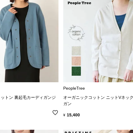
PeopleTree
ットン 裏起毛カーディガンジ
オーガニックコットン ニットVネッ
ガン
15,400
¥