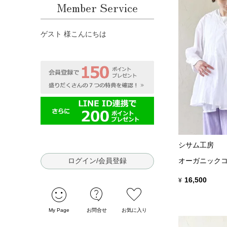
Member Service
ゲスト 様こんにちは
シサム工房
ログイン/会員登録
オーガニックコ
16,500
¥
sentiment_satisfied
contact_support
favorite
My Page
お問合せ
お気に入り