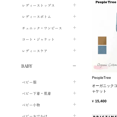
ブラジャー
レディーストップス
chevron_right
ショーツ
カットソー・Tシャツ
レディースボトム
chevron_right
chevron_right
レディースインナー・肌着
シャツ・ブラウス
スカート
chevron_right
チュニック・ワンピース
chevron_right
chevron_right
レギンス・スパッツ
パーカー・スウェット
レディースパンツ
半袖・袖なし
chevron_right
chevron_right
コート・ジャケット
chevron_right
chevron_right
パジャマ・ルームウェア
カーディガン・ボレロ・ベスト
長袖・７分袖
chevron_right
chevron_right
レディースケア
chevron_right
ニット・セーター
chevron_right
布ナプキン
chevron_right
BABY
パンティライナー
chevron_right
PeopleTree
ベビー服
紙ナプキン
chevron_right
オーガニックコ
ャケット
カバーオール・ロンパース
ベビー下着・肌着
chevron_right
15,400
¥
セパレート・上下セット
コンビ肌着
ベビー小物
chevron_right
chevron_right
トップス
パンツ・オーバーパンツ
ベビー小物・雑貨
chevron_right
ベビーおでかけ
chevron_right
chevron_right