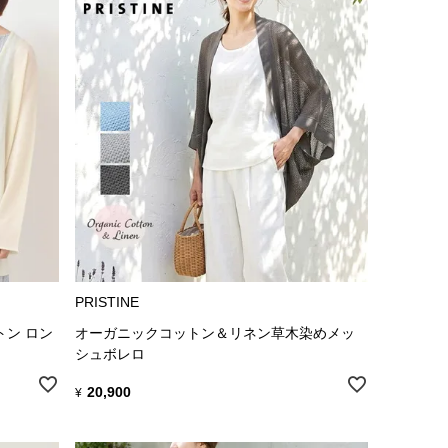
PRISTINE
トン ロン
オーガニックコットン＆リネン草木染めメッ
シュボレロ
20,900
¥