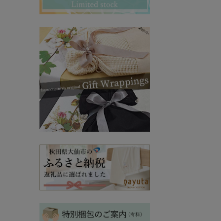
その他ママ雑貨
chevron_right
chevron_right
妊婦帯・産前産後ガードル
chevron_right
マタニティ・授乳パジャマ
chevron_right