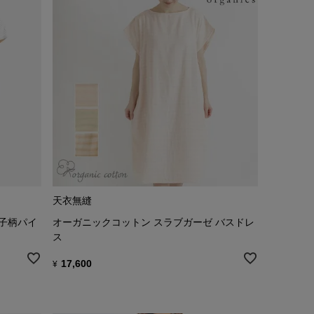
天衣無縫
格子柄パイ
オーガニックコットン スラブガーゼ バスドレ
ス
17,600
¥