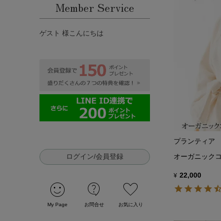
Member Service
ゲスト 様こんにちは
プランティア
ログイン/会員登録
オーガニックコ
22,000
¥
sentiment_satisfied
contact_support
favorite
My Page
お問合せ
お気に入り