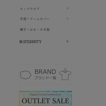
ハイソックス
バッグ・ポシェット
タオルハンカチ
chevron_right
ネックウエア
chevron_right
chevron_right
五本指・足袋ソックス
ガーゼハンカチ
マフラー
chevron_right
手袋・アームカバー
chevron_right
chevron_right
タイツ
ハンカチ
ストール
chevron_right
ショート丈
chevron_right
chevron_right
帽子・かさ・その他
chevron_right
レッグウォーマー
ネックカバー・スヌード
chevron_right
ロング丈
chevron_right
chevron_right
MATERNITY
マタニティウェア・授乳服
マタニティウェア・授乳服
授乳下着・パジャマ
chevron_right
マタニティ・授乳ブラジャー
マタ
ニティ・ママ雑貨
chevron_right
授乳パッド
授乳ケープ
chevron_right
chevron_right
マタニティショーツ
授乳クッション・枕
chevron_right
chevron_right
マタニティ・授乳インナー