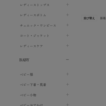
ブラジャー
レディーストップス
chevron_right
ショーツ
カットソー・Tシャツ
レディースボトム
chevron_right
chevron_right
並び替え
新着
レディースインナー・肌着
シャツ・ブラウス
スカート
chevron_right
チュニック・ワンピース
chevron_right
chevron_right
レギンス・スパッツ
パーカー・スウェット
レディースパンツ
半袖・袖なし
chevron_right
chevron_right
コート・ジャケット
chevron_right
chevron_right
パジャマ・ルームウェア
カーディガン・ボレロ・ベスト
長袖・７分袖
chevron_right
chevron_right
レディースケア
chevron_right
ニット・セーター
chevron_right
布ナプキン
chevron_right
BABY
パンティライナー
chevron_right
ベビー服
紙ナプキン
chevron_right
カバーオール・ロンパース
ベビー下着・肌着
chevron_right
セパレート・上下セット
コンビ肌着
ベビー小物
chevron_right
chevron_right
トップス
パンツ・オーバーパンツ
ベビー小物・雑貨
chevron_right
ベビーおでかけ
chevron_right
chevron_right