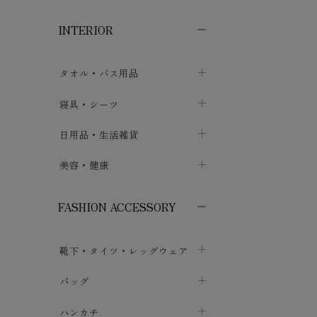
子供ボトムス
子供タイツ・レギンス
子供雑貨
chevron_right
chevron_right
chevron_right
INTERIOR
メンズ下着・パジャマ
子供上着・アウター
子供パジャマ
chevron_right
chevron_right
メンズインナー・肌着
メンズファッション
子供ローブ
chevron_right
chevron_right
タオル・バス用品
ボクサーパンツ
シャツ・カットソー
chevron_right
chevron_right
タオル
寝具・シーツ
chevron_right
ブリーフ
セーター・トレーナー・パーカ
chevron_right
chevron_right
バス用品
ベッドシーツ
日用品・生活雑貨
chevron_right
chevron_right
トランクス
ボトムス
chevron_right
chevron_right
布団カバー・カバーセット
クッション
美容・健康
chevron_right
chevron_right
アンダーパンツ・ももひき
コート・上着
chevron_right
chevron_right
枕・ピローケース
生地・手芸用品
マスク
chevron_right
chevron_right
chevron_right
FASHION ACCESSORY
メンズパジャマ
chevron_right
防水シート
スリッパ・ルームシューズ
コットン・綿棒
chevron_right
chevron_right
chevron_right
靴下・タイツ・レッグウェア
ケット・綿毛布
せっけん・洗剤
ガーゼ
chevron_right
chevron_right
chevron_right
フットカバー・アンクレット
布団
バッグ
その他小物・雑貨
chevron_right
保湿・スキンケア・サポーター
chevron_right
chevron_right
chevron_right
ソックス
巾着・ポーチ
ヨガマット・カーペット
ハンカチ
chevron_right
カイロ・湯たんぽ
chevron_right
chevron_right
chevron_right