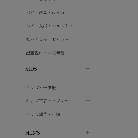
ボトムス
ボディスーツ
ベビー帽子
ベビーキャリー
chevron_right
chevron_right
ベビー寝具・ねんね
chevron_right
chevron_right
セレモニードレス
短肌着・長肌着
スタイ・よだれかけ
おでかけ用品・カバー・シート
chevron_right
ベビースリーパー
chevron_right
chevron_right
ベビー入浴・ヘルスケア
chevron_right
chevron_right
ワンピース・チュニック
肌着・下着
ミトン・手袋
chevron_right
ベビーパジャマ
chevron_right
ベビーおむつ・おむつカバー
chevron_right
ぬいぐるみ・おもちゃ
chevron_right
chevron_right
上着・アウター
ベビーおむつ・おむつカバー
靴下・タイツ
chevron_right
ベビー布団・シーツ
chevron_right
トレーニングパンツ
chevron_right
ファーストトイ
chevron_right
chevron_right
出産祝い・ご祝儀袋
chevron_right
トレーニングパンツ
レッグウォーマー・サポーター
ベビー枕・カバー
chevron_right
ベビーお風呂・ケア用品
chevron_right
ぬいぐるみ
chevron_right
chevron_right
chevron_right
KIDS
ベビー・キッズ腹巻
ベビーフェンス・安全用品
ガーゼ・クロス
chevron_right
知育玩具
chevron_right
chevron_right
chevron_right
キッズ・子供服
ブーティ・シューズ
ベビーおくるみ・アフガン
授乳クッション・枕
chevron_right
あみぐるみ
chevron_right
chevron_right
chevron_right
子供トップス
キッズ下着・パジャマ
マフラー
chevron_right
chevron_right
子供カーディガン・ベスト
子供肌着下着
キッズ雑貨・小物
汗取りパッド
chevron_right
chevron_right
chevron_right
子供チュニック・ワンピース
子供靴下
子供帽子
chevron_right
chevron_right
chevron_right
MEN'S