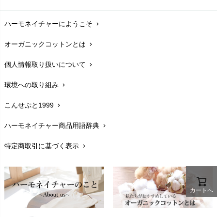
お支払い方法
chevron_right
ハーモネイチャーにようこそ
chevron_right
配送と送料
chevron_right
オーガニックコットンとは
chevron_right
在庫状況と発送予定
chevron_right
個人情報取り扱いについて
chevron_right
サイズ・寸法
chevron_right
環境への取り組み
chevron_right
生地・素材
chevron_right
こんせぷと1999
chevron_right
お手入れについて
chevron_right
ハーモネイチャー商品用語辞典
chevron_right
レビューを書こう
chevron_right
特定商取引に基づく表示
chevron_right
返品交換
chevron_right
FAXでのご注文
chevron_right
お問い合わせ
カートへ
chevron_right