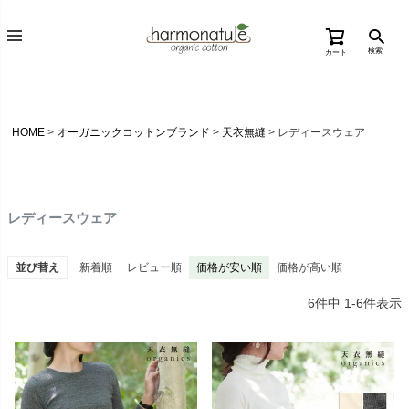
検索
カート
HOME
オーガニックコットンブランド
天衣無縫
レディースウェア
レディースウェア
並び替え
新着順
レビュー順
価格が安い順
価格が高い順
6
件中
1
-
6
件表示