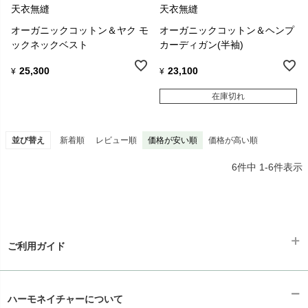
天衣無縫
天衣無縫
オーガニックコットン＆ヤク モ
オーガニックコットン＆ヘンプ
ックネックベスト
カーディガン(半袖)
25,300
23,100
¥
¥
在庫切れ
並び替え
新着順
レビュー順
価格が安い順
価格が高い順
6
件中
1
-
6
件表示
ご利用ガイド
ギフトラッピング
chevron_right
ハーモネイチャーについて