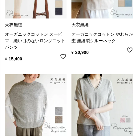
天衣無縫
天衣無縫
オーガニックコットン スーピ
オーガニックコットン やわらか
マ 縫い目のないロングニット
杢 無縫製クルーネック
パンツ
20,900
¥
15,400
¥