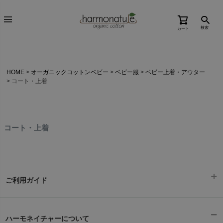
検索
カート
HOME
オーガニックコットンベビー
ベビー服
ベビー上着・アウター
コート・上着
コート・上着
ご利用ガイド
ギフトラッピング
chevron_right
ハーモネイチャーについて