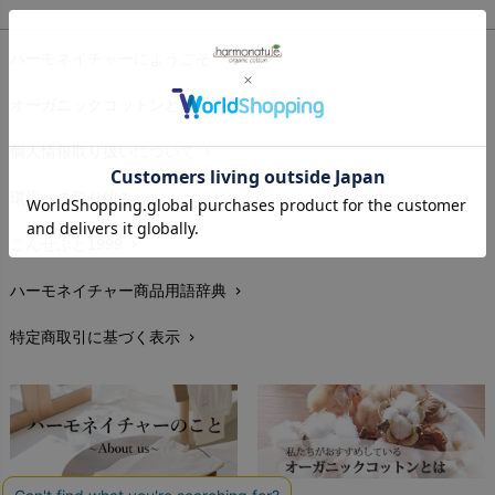
お支払い方法
chevron_right
ハーモネイチャーにようこそ
chevron_right
配送と送料
chevron_right
オーガニックコットンとは
chevron_right
在庫状況と発送予定
chevron_right
個人情報取り扱いについて
chevron_right
サイズ・寸法
chevron_right
環境への取り組み
chevron_right
生地・素材
chevron_right
こんせぷと1999
chevron_right
お手入れについて
chevron_right
ハーモネイチャー商品用語辞典
chevron_right
レビューを書こう
chevron_right
特定商取引に基づく表示
chevron_right
返品交換
chevron_right
FAXでのご注文
chevron_right
お問い合わせ
chevron_right