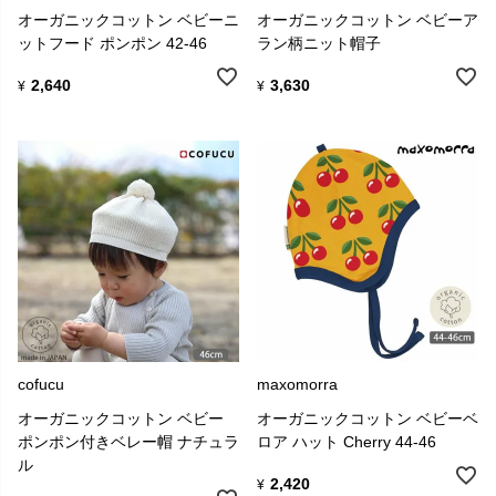
オーガニックコットン ベビーニ
オーガニックコットン ベビーア
ットフード ポンポン 42-46
ラン柄ニット帽子
2,640
3,630
¥
¥
cofucu
maxomorra
オーガニックコットン ベビー
オーガニックコットン ベビーベ
ポンポン付きベレー帽 ナチュラ
ロア ハット Cherry 44-46
ル
2,420
¥