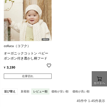
cofucu（コフク）
オーガニックコットン ベビー
ポンポン付き透かし柄フード
3,190
¥
在庫切れ
カートへ
並び替え
新着順
レビュー順
価格が安い順
価格が高い順
45
件中
1
-
45
件表示