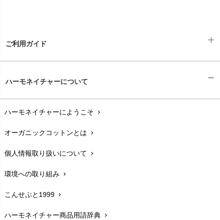
ご利用ガイド
ギフトラッピング
chevron_right
ハーモネイチャーについて
お支払い方法
chevron_right
ハーモネイチャーにようこそ
chevron_right
配送と送料
chevron_right
オーガニックコットンとは
chevron_right
在庫状況と発送予定
chevron_right
個人情報取り扱いについて
chevron_right
サイズ・寸法
chevron_right
環境への取り組み
chevron_right
生地・素材
chevron_right
こんせぷと1999
chevron_right
お手入れについて
chevron_right
ハーモネイチャー商品用語辞典
chevron_right
レビューを書こう
chevron_right