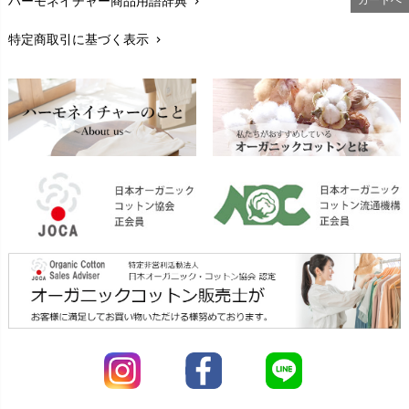
ハーモネイチャー商品用語辞典
chevron_right
レビューを書こう
chevron_right
特定商取引に基づく表示
chevron_right
返品交換
chevron_right
FAXでのご注文
chevron_right
お問い合わせ
chevron_right