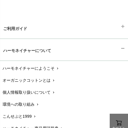
ご利用ガイド
ギフトラッピング
chevron_right
ハーモネイチャーについて
お支払い方法
chevron_right
ハーモネイチャーにようこそ
chevron_right
配送と送料
chevron_right
オーガニックコットンとは
chevron_right
在庫状況と発送予定
chevron_right
個人情報取り扱いについて
chevron_right
サイズ・寸法
chevron_right
環境への取り組み
chevron_right
生地・素材
chevron_right
こんせぷと1999
chevron_right
お手入れについて
chevron_right
カートへ