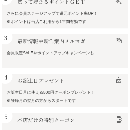
買って貯まるポイントＧＥＴ
auto_awesome
さらに会員ステージアップで還元ポイント率UP！
※ポイントは当店ご利用から1年間有効です
3
最新情報や新作案内メルマガ
mark_as_unread
会員限定SALEやポイントアップキャンペーンも！
4
お誕生日プレゼント
cake
お誕生日月に使える500円クーポンプレゼント！
※登録月の翌月の方からスタートです
5
本店だけの特別クーポン
app_shortcut