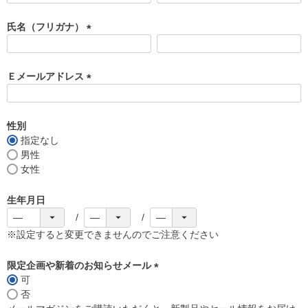
必
須
氏名（フリガナ）
)
(
必
須
Ｅメールアドレス
)
(
必
須
性別
)
指定なし
男性
女性
生年月日
※設定すると変更できませんのでご注意ください
限定企画や新着のお知らせメール
可
(
否
必