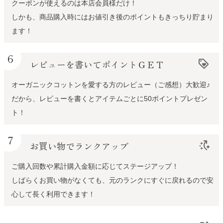
クーポンが使えるのは本店会員様だけ！
しかも、商品購入時にはお値引き後のポイントもきっちり貯まり
ます！
6
レビューを書いてポイントＧＥＴ
loyalty
オーガニックコットンを愛する方のレビュー（ご感想）大歓迎♪
だから、レビューを書くとアイテムごとに50ポイントプレゼン
ト！
7
お買い物でランクアップ
switch_access_shortcut_add
ご購入回数や累計購入金額に応じてステージアップ！
しばらくお買い物がなくても、元のランクにすぐに戻れるので安
心して長く利用できます！