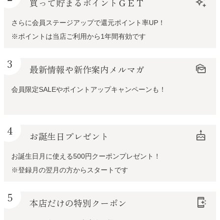
買って貯まるポイントＧＥＴ
auto_awesome
さらに会員ステージアップで還元ポイント率UP！
※ポイントは当店ご利用から1年間有効です
3
最新情報や新作案内メルマガ
mark_as_unread
会員限定SALEやポイントアップキャンペーンも！
4
お誕生日プレゼント
cake
お誕生日月に使える500円クーポンプレゼント！
※登録月の翌月の方からスタートです
5
本店だけの特別クーポン
app_shortcut