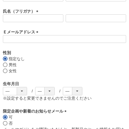
必
須
氏名（フリガナ）
)
(
必
須
Ｅメールアドレス
)
(
必
須
性別
)
指定なし
男性
女性
生年月日
※設定すると変更できませんのでご注意ください
限定企画や新着のお知らせメール
可
(
否
必