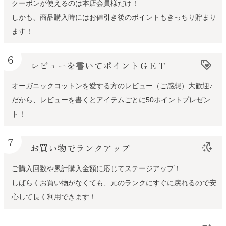
クーポンが使えるのは本店会員様だけ！
しかも、商品購入時にはお値引き後のポイントもきっちり貯まり
ます！
6
レビューを書いてポイントＧＥＴ
loyalty
オーガニックコットンを愛する方のレビュー（ご感想）大歓迎♪
だから、レビューを書くとアイテムごとに50ポイントプレゼン
ト！
7
お買い物でランクアップ
switch_access_shortcut_add
ご購入回数や累計購入金額に応じてステージアップ！
しばらくお買い物がなくても、元のランクにすぐに戻れるので安
心して長く利用できます！