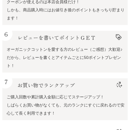
クーポンが使えるのは本店会員様だけ！
しかも、商品購入時にはお値引き後のポイントもきっちり貯まり
ます！
6
レビューを書いてポイントＧＥＴ
loyalty
オーガニックコットンを愛する方のレビュー（ご感想）大歓迎♪
だから、レビューを書くとアイテムごとに50ポイントプレゼン
ト！
7
お買い物でランクアップ
switch_access_shortcut_add
ご購入回数や累計購入金額に応じてステージアップ！
しばらくお買い物がなくても、元のランクにすぐに戻れるので安
心して長く利用できます！