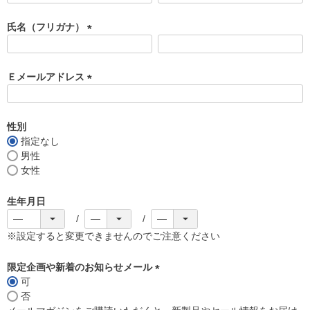
必
須
氏名（フリガナ）
)
(
必
須
Ｅメールアドレス
)
(
必
須
性別
)
指定なし
男性
女性
生年月日
※設定すると変更できませんのでご注意ください
限定企画や新着のお知らせメール
可
(
否
必