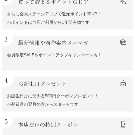
買って貯まるポイントＧＥＴ
auto_awesome
さらに会員ステージアップで還元ポイント率UP！
※ポイントは当店ご利用から1年間有効です
3
最新情報や新作案内メルマガ
mark_as_unread
会員限定SALEやポイントアップキャンペーンも！
4
お誕生日プレゼント
cake
お誕生日月に使える500円クーポンプレゼント！
※登録月の翌月の方からスタートです
5
本店だけの特別クーポン
app_shortcut