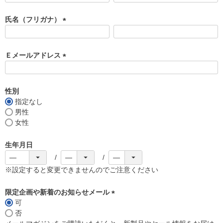
必
須
氏名（フリガナ）
)
(
必
須
Ｅメールアドレス
)
(
必
須
性別
)
指定なし
男性
女性
生年月日
※設定すると変更できませんのでご注意ください
限定企画や新着のお知らせメール
可
(
否
必