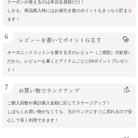
クーポンが使えるのは本店会員様だけ！
しかも、商品購入時にはお値引き後のポイントもきっちり貯まり
ます！
6
レビューを書いてポイントＧＥＴ
loyalty
オーガニックコットンを愛する方のレビュー（ご感想）大歓迎♪
だから、レビューを書くとアイテムごとに50ポイントプレゼン
ト！
7
お買い物でランクアップ
switch_access_shortcut_add
ご購入回数や累計購入金額に応じてステージアップ！
しばらくお買い物がなくても、元のランクにすぐに戻れるので安
心して長く利用できます！