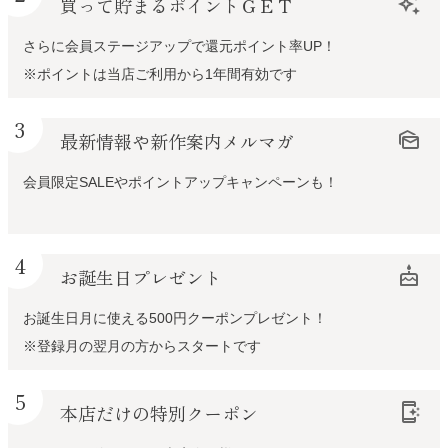
買って貯まるポイントＧＥＴ
auto_awesome
さらに会員ステージアップで還元ポイント率UP！
※ポイントは当店ご利用から1年間有効です
3
最新情報や新作案内メルマガ
mark_as_unread
会員限定SALEやポイントアップキャンペーンも！
4
お誕生日プレゼント
cake
お誕生日月に使える500円クーポンプレゼント！
※登録月の翌月の方からスタートです
5
本店だけの特別クーポン
app_shortcut