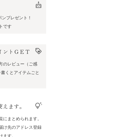
cake
ポンプレゼント！
トです
イントＧＥＴ
loyalty
方のレビュー（ご感
を書くとアイテムごと
使えます。
tips_and_updates
覧にまとめられます。
届け先のアドレス登録
けます。