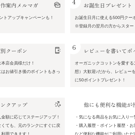
4
新作案内メルマガ
mark_as_unread
お誕生日プレゼント
イントアップキャンペーンも！
お誕生日月に使える500円クー
※登録月の翌月の方からスター
6
特別クーポン
app_shortcut
レビューを書いてポ
は本店会員様だけ！
オーガニックコットンを愛する
にはお値引き後のポイントもきっ
想）大歓迎♪だから、レビュー
に50ポイントプレゼント！
ランクアップ
switch_access_shortcut_add
他にも便利な機能が
入金額に応じてステージアップ！
・気になる商品をお気に入り一
なくても、元のランクにすぐに戻
・購入履歴・ポイント履歴・お
く利用できます！
など便利な機能がご利用いただ