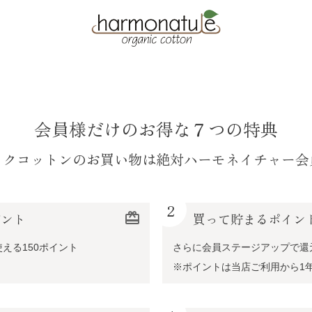
会員様だけのお得な７つの特典
ックコットンのお買い物は絶対ハーモネイチャー会
2
ゼント
redeem
買って貯まるポイン
える150ポイント
さらに会員ステージアップで還
※ポイントは当店ご利用から1