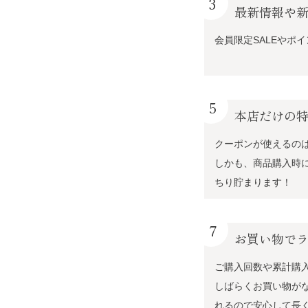
3
最新情報や
会員限定SALEやポ
5
本店だけの
クーポンが使えるの
しかも、商品購入時
ちり貯まります！
7
お買い物で
ご購入回数や累計購
しばらくお買い物が
れるので安心して長