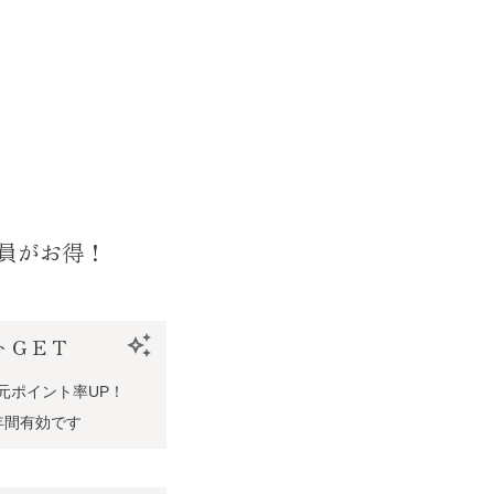
員がお得！
トＧＥＴ
auto_awesome
元ポイント率UP！
年間有効です