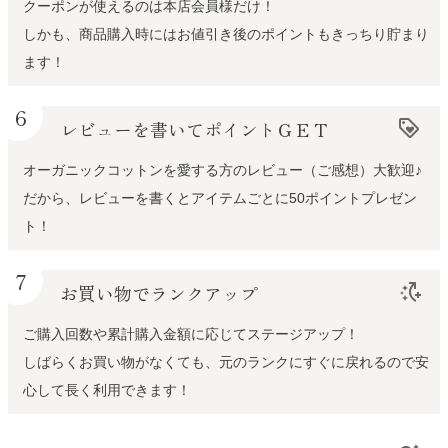
クーポンが使えるのは本店会員様だけ！
しかも、商品購入時にはお値引き後のポイントもきっちり貯まり
ます！
6
レビューを書いてポイントＧＥＴ
loyalty
オーガニックコットンを愛する方のレビュー（ご感想）大歓迎♪
だから、レビューを書くとアイテムごとに50ポイントプレゼン
ト！
7
お買い物でランクアップ
switch_access_shortcut_add
ご購入回数や累計購入金額に応じてステージアップ！
しばらくお買い物がなくても、元のランクにすぐに戻れるので安
心して長く利用できます！