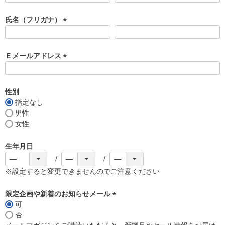
必
須
氏名（フリガナ）
)
(
必
須
Ｅメールアドレス
)
(
必
須
性別
)
指定なし
男性
女性
生年月日
※設定すると変更できませんのでご注意ください
限定企画や新着のお知らせメール
可
(
否
必