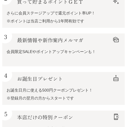
買って貯まるポイントＧＥＴ
auto_awesome
さらに会員ステージアップで還元ポイント率UP！
※ポイントは当店ご利用から1年間有効です
3
最新情報や新作案内メルマガ
mark_as_unread
会員限定SALEやポイントアップキャンペーンも！
4
お誕生日プレゼント
cake
お誕生日月に使える500円クーポンプレゼント！
※登録月の翌月の方からスタートです
5
本店だけの特別クーポン
app_shortcut