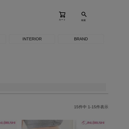
カート
検索
品のみを表示
INTERIOR
BRAND
登録順
価格が安い順
価格が高い順
順
レビュー順
キーワードヒット順
15
件中
1
-
15
件表示