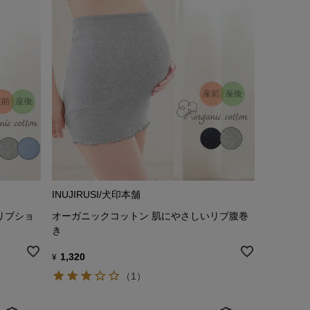
INUJIRUSI/犬印本舗
リブショ
オーガニックコットン 肌にやさしいリブ腹巻
き
1,320
¥
（1）