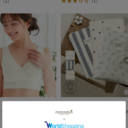
（1）
（1）
Babyshower
ットン モーハウスブラ
オーガニックコットン母子手帳ケー
5,830
¥