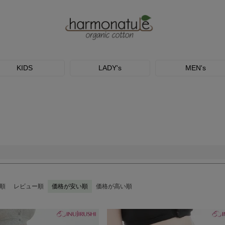
予約商品
し
S
M
22.5cm
23.0cm
予約商
並び順
KIDS
LADY's
MEN's
ブルー
イエロー
新着順
優先度
検索
順
レビュー順
価格が安い順
価格が高い順