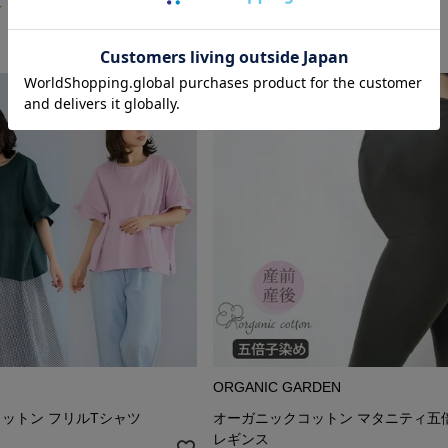
（13）
ORGANIC GARDEN
ットン フリルTシャツ
オーガニックコットン マタニティ五
レギンス