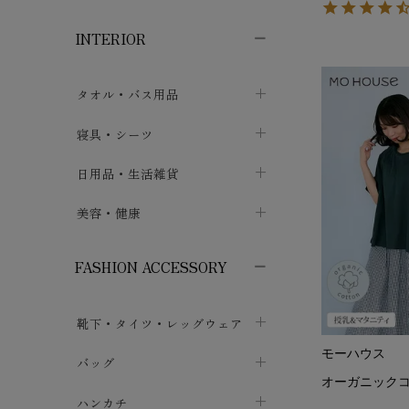
子供ボトムス
子供タイツ・レギンス
子供雑貨
chevron_right
chevron_right
chevron_right
INTERIOR
メンズ下着・パジャマ
子供上着・アウター
子供パジャマ
chevron_right
chevron_right
メンズインナー・肌着
メンズファッション
子供ローブ
chevron_right
chevron_right
タオル・バス用品
ボクサーパンツ
シャツ・カットソー
chevron_right
chevron_right
タオル
寝具・シーツ
chevron_right
ブリーフ
セーター・トレーナー・パーカ
chevron_right
chevron_right
バス用品
ベッドシーツ
日用品・生活雑貨
chevron_right
chevron_right
トランクス
ボトムス
chevron_right
chevron_right
布団カバー・カバーセット
クッション
美容・健康
chevron_right
chevron_right
アンダーパンツ・ももひき
コート・上着
chevron_right
chevron_right
枕・ピローケース
生地・手芸用品
マスク
chevron_right
chevron_right
chevron_right
FASHION ACCESSORY
メンズパジャマ
chevron_right
防水シート
スリッパ・ルームシューズ
コットン・綿棒
chevron_right
chevron_right
chevron_right
靴下・タイツ・レッグウェア
ケット・綿毛布
せっけん・洗剤
ガーゼ
chevron_right
chevron_right
chevron_right
モーハウス
フットカバー・アンクレット
布団
バッグ
その他小物・雑貨
chevron_right
保湿・スキンケア・サポーター
chevron_right
chevron_right
chevron_right
オーガニックコ
ソックス
巾着・ポーチ
ヨガマット・カーペット
ハンカチ
chevron_right
カイロ・湯たんぽ
chevron_right
chevron_right
chevron_right