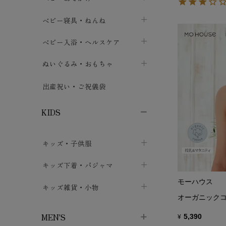
ボトムス
ボディスーツ
ベビー帽子
ベビーキャリー
chevron_right
chevron_right
ベビー寝具・ねんね
chevron_right
chevron_right
セレモニードレス
短肌着・長肌着
スタイ・よだれかけ
おでかけ用品・カバー・シート
chevron_right
ベビースリーパー
chevron_right
chevron_right
ベビー入浴・ヘルスケア
chevron_right
chevron_right
ワンピース・チュニック
肌着・下着
ミトン・手袋
chevron_right
ベビーパジャマ
chevron_right
ベビーおむつ・おむつカバー
chevron_right
ぬいぐるみ・おもちゃ
chevron_right
chevron_right
上着・アウター
ベビーおむつ・おむつカバー
靴下・タイツ
chevron_right
ベビー布団・シーツ
chevron_right
トレーニングパンツ
chevron_right
ファーストトイ
chevron_right
chevron_right
出産祝い・ご祝儀袋
chevron_right
トレーニングパンツ
レッグウォーマー・サポーター
ベビー枕・カバー
chevron_right
ベビーお風呂・ケア用品
chevron_right
ぬいぐるみ
chevron_right
chevron_right
chevron_right
KIDS
ベビー・キッズ腹巻
ベビーフェンス・安全用品
ガーゼ・クロス
chevron_right
知育玩具
chevron_right
chevron_right
chevron_right
キッズ・子供服
ブーティ・シューズ
ベビーおくるみ・アフガン
授乳クッション・枕
chevron_right
あみぐるみ
chevron_right
chevron_right
chevron_right
子供トップス
キッズ下着・パジャマ
マフラー
chevron_right
chevron_right
モーハウス
子供カーディガン・ベスト
子供肌着下着
キッズ雑貨・小物
汗取りパッド
chevron_right
chevron_right
chevron_right
オーガニックコ
子供チュニック・ワンピース
子供靴下
子供帽子
chevron_right
chevron_right
chevron_right
MEN'S
5,390
¥