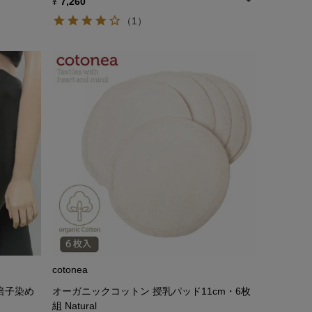
7,260
¥
（1）
cotonea
倍子染め
オーガニックコットン 授乳パッド11cm・6枚
組 Natural