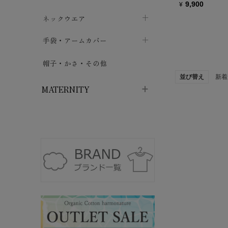
9,900
¥
ハイソックス
バッグ・ポシェット
タオルハンカチ
chevron_right
ネックウエア
chevron_right
chevron_right
五本指・足袋ソックス
ガーゼハンカチ
マフラー
chevron_right
手袋・アームカバー
chevron_right
chevron_right
タイツ
ハンカチ
ストール
chevron_right
ショート丈
chevron_right
chevron_right
帽子・かさ・その他
chevron_right
並び替え
新着
レッグウォーマー
ネックカバー・スヌード
chevron_right
ロング丈
chevron_right
chevron_right
MATERNITY
マタニティウェア・授乳服
マタニティウェア・授乳服
授乳下着・パジャマ
chevron_right
マタニティ・授乳ブラジャー
マタ
ニティ・ママ雑貨
chevron_right
授乳パッド
授乳ケープ
chevron_right
chevron_right
マタニティショーツ
授乳クッション・枕
chevron_right
chevron_right
マタニティ・授乳インナー