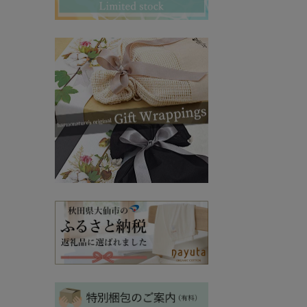
その他ママ雑貨
chevron_right
chevron_right
妊婦帯・産前産後ガードル
chevron_right
マタニティ・授乳パジャマ
chevron_right