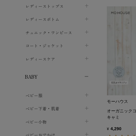
ブラジャー
レディーストップス
chevron_right
ショーツ
カットソー・Tシャツ
レディースボトム
chevron_right
chevron_right
レディースインナー・肌着
シャツ・ブラウス
スカート
chevron_right
チュニック・ワンピース
chevron_right
chevron_right
レギンス・スパッツ
パーカー・スウェット
レディースパンツ
半袖・袖なし
chevron_right
chevron_right
コート・ジャケット
chevron_right
chevron_right
パジャマ・ルームウェア
カーディガン・ボレロ・ベスト
長袖・７分袖
chevron_right
chevron_right
レディースケア
chevron_right
ニット・セーター
chevron_right
布ナプキン
chevron_right
BABY
パンティライナー
chevron_right
ベビー服
紙ナプキン
chevron_right
モーハウス
カバーオール・ロンパース
ベビー下着・肌着
chevron_right
オーガニックコ
キャミ
セパレート・上下セット
コンビ肌着
ベビー小物
chevron_right
chevron_right
4,290
¥
トップス
パンツ・オーバーパンツ
ベビー小物・雑貨
chevron_right
ベビーおでかけ
chevron_right
chevron_right