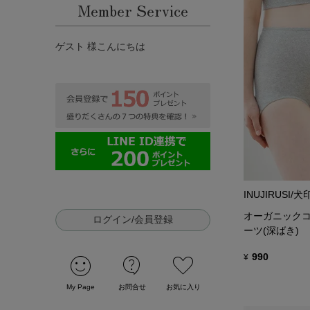
Member Service
ゲスト 様こんにちは
INUJIRUSI/
オーガニックコ
ログイン/会員登録
ーツ(深ばき)
sentiment_satisfied
contact_support
favorite
990
¥
My Page
お問合せ
お気に入り