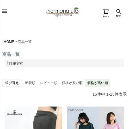
価格が高い順
検索
カート
優先度順
レビュー順
キーワードヒット順
HOME
商品一覧
検索
商品一覧
詳細検索
並び替え
新着順
レビュー順
価格が安い順
価格が高い順
15
件中
1
-
15
件表示