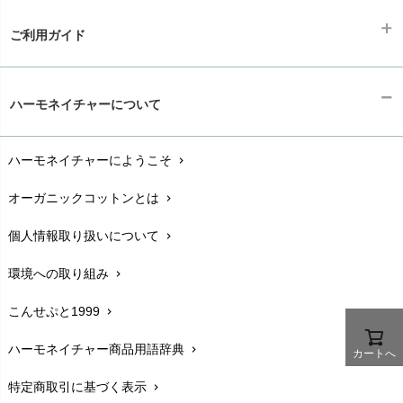
ご利用ガイド
ギフトラッピング
chevron_right
ハーモネイチャーについて
お支払い方法
chevron_right
ハーモネイチャーにようこそ
chevron_right
配送と送料
chevron_right
オーガニックコットンとは
chevron_right
在庫状況と発送予定
chevron_right
個人情報取り扱いについて
chevron_right
サイズ・寸法
chevron_right
環境への取り組み
chevron_right
生地・素材
chevron_right
こんせぷと1999
chevron_right
お手入れについて
chevron_right
ハーモネイチャー商品用語辞典
chevron_right
カートへ
レビューを書こう
chevron_right
特定商取引に基づく表示
chevron_right
返品交換
chevron_right