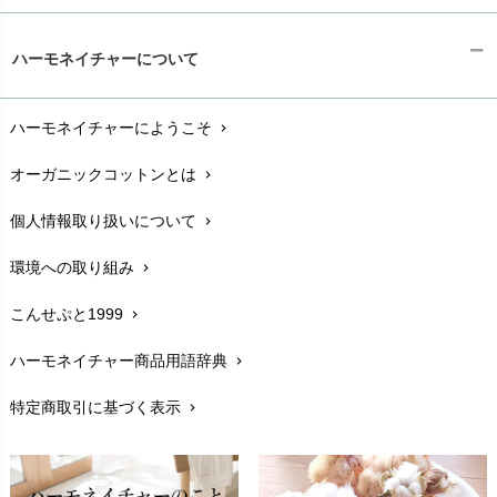
ギフトラッピング
chevron_right
ハーモネイチャーについて
お支払い方法
chevron_right
ハーモネイチャーにようこそ
chevron_right
配送と送料
chevron_right
オーガニックコットンとは
chevron_right
在庫状況と発送予定
chevron_right
個人情報取り扱いについて
chevron_right
サイズ・寸法
chevron_right
環境への取り組み
chevron_right
生地・素材
chevron_right
こんせぷと1999
chevron_right
お手入れについて
chevron_right
ハーモネイチャー商品用語辞典
chevron_right
レビューを書こう
chevron_right
特定商取引に基づく表示
chevron_right
返品交換
chevron_right
FAXでのご注文
chevron_right