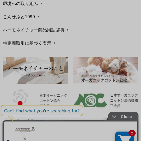
環境への取り組み
chevron_right
生地・素材
chevron_right
こんせぷと1999
chevron_right
お手入れについて
chevron_right
ハーモネイチャー商品用語辞典
chevron_right
レビューを書こう
chevron_right
特定商取引に基づく表示
chevron_right
返品交換
chevron_right
FAXでのご注文
chevron_right
お問い合わせ
chevron_right