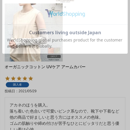
オーガニックコットン UVケア アームカバー
購入者
投稿日
2021/05/29
アカネのほうを購入。

落ち着いた色合いで可愛いピンク系なので、靴下や下着など
他の商品で好ましいと思う方にはオススメの色味。

ゴムの肌触りや締め付けが苦手なひとにピッタリだと思う優
しい着け心地。