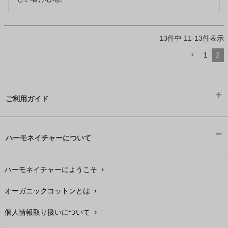
13
件中
11
-
13
件表示
1
2
ご利用ガイド
ギフトラッピング
chevron_right
ハーモネイチャーについて
お支払い方法
chevron_right
ハーモネイチャーにようこそ
chevron_right
配送と送料
chevron_right
オーガニックコットンとは
chevron_right
在庫状況と発送予定
chevron_right
個人情報取り扱いについて
chevron_right
サイズ・寸法
chevron_right