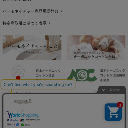
お手入れについて
chevron_right
ハーモネイチャー商品用語辞典
chevron_right
レビューを書こう
chevron_right
特定商取引に基づく表示
chevron_right
返品交換
chevron_right
FAXでのご注文
chevron_right
お問い合わせ
chevron_right