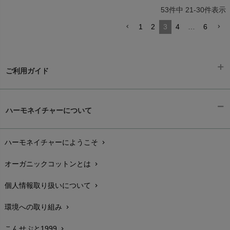
53
件中
21
-
30
件表示
1
2
3
4
…
6
ご利用ガイド
ギフトラッピング
chevron_right
ハーモネイチャーについて
お支払い方法
chevron_right
ハーモネイチャーにようこそ
chevron_right
配送と送料
chevron_right
オーガニックコットンとは
chevron_right
在庫状況と発送予定
chevron_right
個人情報取り扱いについて
chevron_right
サイズ・寸法
chevron_right
環境への取り組み
chevron_right
生地・素材
chevron_right
こんせぷと1999
chevron_right