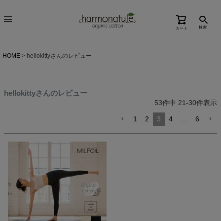
検索
カート
HOME
hellokittyさんのレビュー
hellokittyさんのレビュー
53
件中
21
-
30
件表示
1
2
3
4
…
6