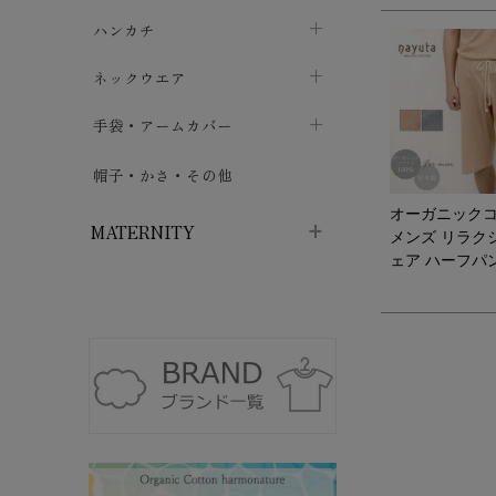
ソックス
巾着・ポーチ
ヨガマット・カーペット
ハンカチ
chevron_right
カイロ・湯たんぽ
chevron_right
chevron_right
chevron_right
ハイソックス
バッグ・ポシェット
タオルハンカチ
chevron_right
ネックウエア
chevron_right
chevron_right
五本指・足袋ソックス
ガーゼハンカチ
マフラー
chevron_right
手袋・アームカバー
chevron_right
chevron_right
タイツ
ハンカチ
ストール
chevron_right
ショート丈
chevron_right
chevron_right
帽子・かさ・その他
chevron_right
レッグウォーマー
ネックカバー・スヌード
オーガニック
chevron_right
ロング丈
chevron_right
chevron_right
MATERNITY
メンズ リラク
ェア ハーフパ
マタニティウェア・授乳服
マタニティウェア・授乳服
授乳下着・パジャマ
chevron_right
マタニティ・授乳ブラジャー
マタ
ニティ・ママ雑貨
chevron_right
授乳パッド
授乳ケープ
chevron_right
chevron_right
マタニティショーツ
授乳クッション・枕
chevron_right
chevron_right