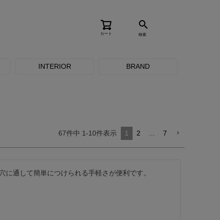
カート
検索
INTERIOR
BRAND
67
件中
1
-
10
件表示
1
2
…
7
穴に通して簡単につけられる手軽さが便利です。