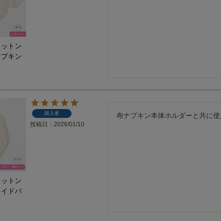
コットン
ナプキン
購入者
布ナプキン本体ホルダーと共に使
投稿日
2026/01/10
コットン
ワイドパ