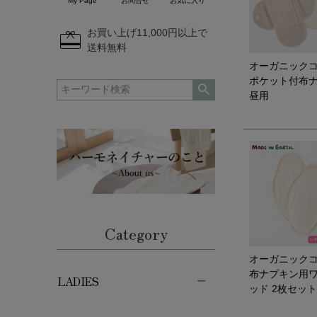
My Page
お問合せ
お気に入り
redeem
お買い上げ11,000円以上で
送料無料
オーガニック
ポケット付布
昼用
Category
オーガニック
布ナプキン用
LADIES
ッド 2枚セット