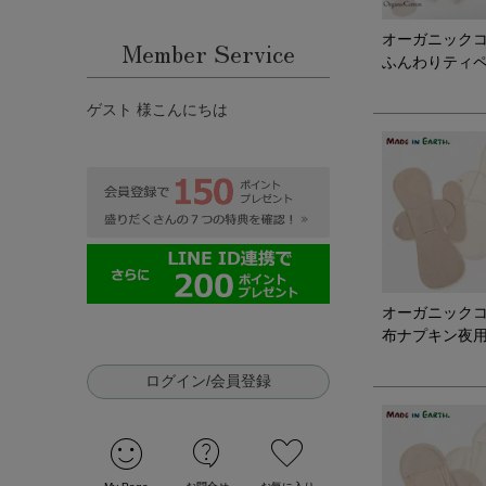
オーガニック
Member Service
ふんわりティ
ゲスト 様こんにちは
オーガニック
布ナプキン夜
ログイン/会員登録
sentiment_satisfied
contact_support
favorite