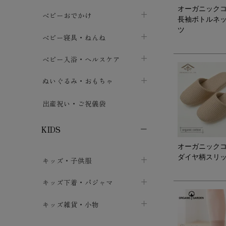
オーガニック
トップス
パンツ・オーバーパンツ
ベビー小物・雑貨
chevron_right
ベビーおでかけ
chevron_right
chevron_right
長袖ボトルネ
ツ
ボトムス
ボディスーツ
ベビー帽子
ベビーキャリー
chevron_right
chevron_right
ベビー寝具・ねんね
chevron_right
chevron_right
セレモニードレス
短肌着・長肌着
スタイ・よだれかけ
おでかけ用品・カバー・シート
chevron_right
ベビースリーパー
chevron_right
chevron_right
ベビー入浴・ヘルスケア
chevron_right
chevron_right
ワンピース・チュニック
肌着・下着
ミトン・手袋
chevron_right
ベビーパジャマ
chevron_right
ベビーおむつ・おむつカバー
chevron_right
ぬいぐるみ・おもちゃ
chevron_right
chevron_right
上着・アウター
ベビーおむつ・おむつカバー
靴下・タイツ
chevron_right
ベビー布団・シーツ
chevron_right
トレーニングパンツ
chevron_right
ファーストトイ
chevron_right
chevron_right
出産祝い・ご祝儀袋
chevron_right
トレーニングパンツ
レッグウォーマー・サポーター
ベビー枕・カバー
chevron_right
ベビーお風呂・ケア用品
chevron_right
ぬいぐるみ
chevron_right
chevron_right
chevron_right
KIDS
ベビー・キッズ腹巻
ベビーフェンス・安全用品
ガーゼ・クロス
chevron_right
知育玩具
chevron_right
chevron_right
chevron_right
オーガニック
ダイヤ柄スリ
キッズ・子供服
ブーティ・シューズ
ベビーおくるみ・アフガン
授乳クッション・枕
chevron_right
あみぐるみ
chevron_right
chevron_right
chevron_right
子供トップス
キッズ下着・パジャマ
マフラー
chevron_right
chevron_right
子供カーディガン・ベスト
子供肌着下着
キッズ雑貨・小物
汗取りパッド
chevron_right
chevron_right
chevron_right
子供チュニック・ワンピース
子供靴下
子供帽子
chevron_right
chevron_right
chevron_right