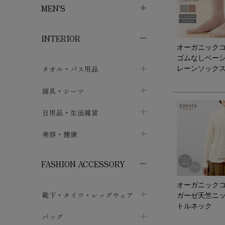
MEN'S
子供ボトムス
子供タイツ・レギンス
子供雑貨
chevron_right
chevron_right
chevron_right
INTERIOR
メンズ下着・パジャマ
子供上着・アウター
子供パジャマ
chevron_right
chevron_right
オーガニック
ゴムなしベー
メンズインナー・肌着
メンズファッション
子供ローブ
chevron_right
chevron_right
タオル・バス用品
レーンソック
ボクサーパンツ
シャツ・カットソー
chevron_right
chevron_right
タオル
寝具・シーツ
chevron_right
ブリーフ
セーター・トレーナー・パーカ
chevron_right
chevron_right
バス用品
ベッドシーツ
日用品・生活雑貨
chevron_right
chevron_right
トランクス
ボトムス
chevron_right
chevron_right
布団カバー・カバーセット
クッション
美容・健康
chevron_right
chevron_right
アンダーパンツ・ももひき
コート・上着
chevron_right
chevron_right
枕・ピローケース
生地・手芸用品
マスク
chevron_right
chevron_right
chevron_right
FASHION ACCESSORY
メンズパジャマ
chevron_right
防水シート
スリッパ・ルームシューズ
コットン・綿棒
chevron_right
chevron_right
chevron_right
オーガニック
靴下・タイツ・レッグウェア
ケット・綿毛布
せっけん・洗剤
ガーゼ天竺ニ
ガーゼ
chevron_right
chevron_right
chevron_right
トルネック
フットカバー・アンクレット
布団
バッグ
その他小物・雑貨
chevron_right
保湿・スキンケア・サポーター
chevron_right
chevron_right
chevron_right