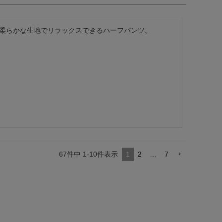
柔らかな生地でリラックスできるハーフパンツ。
67
件中
1
-
10
件表示
1
2
…
7