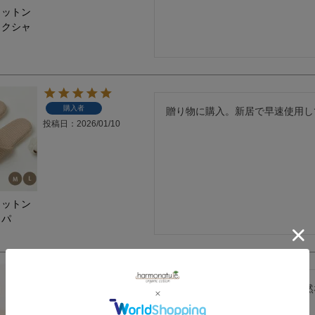
コットン
ックシャ
購入者
贈り物に購入。新居で早速使用し
投稿日
2026/01/10
コットン
ッパ
購入者
ゴムなしなのが心地が良い。自然
投稿日
2026/01/10
たい。