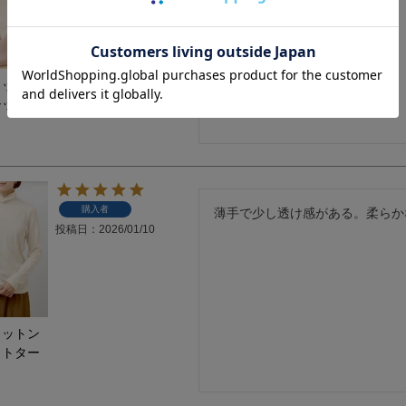
コットン
シックプ
ス
購入者
薄手で少し透け感がある。柔らか
投稿日
2026/01/10
コットン
ットター