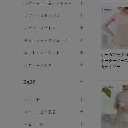
レディース下着・パジャマ
ブラジャー
レディーストップス
chevron_right
ショーツ
カットソー・Tシャツ
レディースボトム
chevron_right
chevron_right
レディースインナー・肌着
シャツ・ブラウス
スカート
chevron_right
チュニック・ワンピース
chevron_right
chevron_right
レギンス・スパッツ
パーカー・スウェット
レディースパンツ
半袖・袖なし
chevron_right
chevron_right
コート・ジャケット
chevron_right
chevron_right
オーガニック
ボーダーノー
パジャマ・ルームウェア
カーディガン・ボレロ・ベスト
長袖・７分袖
chevron_right
chevron_right
レディースケア
chevron_right
カットソー
ニット・セーター
chevron_right
布ナプキン
chevron_right
BABY
パンティライナー
chevron_right
ベビー服
紙ナプキン
chevron_right
カバーオール・ロンパース
ベビー下着・肌着
chevron_right
セパレート・上下セット
コンビ肌着
ベビー小物
chevron_right
chevron_right