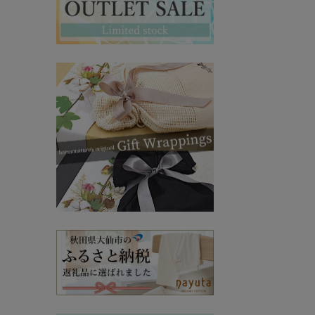
マタニティ・授乳インナー
その他ママ雑貨
chevron_right
chevron_right
妊婦帯・産前産後ガードル
chevron_right
マタニティ・授乳パジャマ
chevron_right