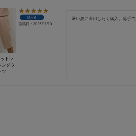
購入者
暑い夏に着用したく購入。薄手で
投稿日
2026/01/10
コットン
シングウ
ンツ