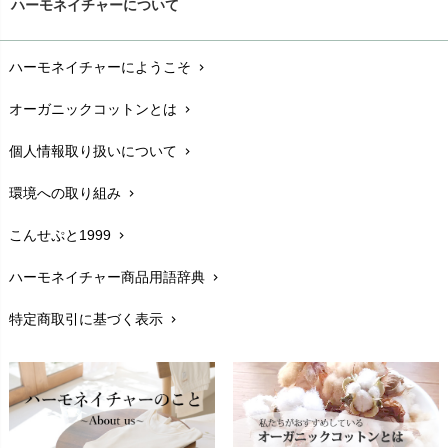
ハーモネイチャーについて
お支払い方法
chevron_right
ハーモネイチャーにようこそ
chevron_right
配送と送料
chevron_right
オーガニックコットンとは
chevron_right
在庫状況と発送予定
chevron_right
個人情報取り扱いについて
chevron_right
サイズ・寸法
chevron_right
環境への取り組み
chevron_right
生地・素材
chevron_right
こんせぷと1999
chevron_right
お手入れについて
chevron_right
ハーモネイチャー商品用語辞典
chevron_right
レビューを書こう
chevron_right
特定商取引に基づく表示
chevron_right
返品交換
chevron_right
FAXでのご注文
chevron_right
お問い合わせ
chevron_right