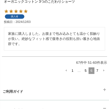
オーガニックコットン 3つのこだわりショーツ
購入者
投稿日
2024/12/03
家族に購入しました。お腹まで包み込みとても温かく肌触り
が良い。絶妙なフィット感で腹巻きの役割も担い履き心地抜
群です。
67
件中
51
-
60
件表示
1
…
5
6
7
ご利用ガイド
ギフトラッピング
chevron_right