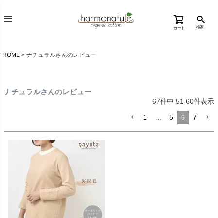
検索
カート
HOME
ナチュラルさんのレビュー
ナチュラルさんのレビュー
67
件中
51
-
60
件表示
1
…
5
6
7