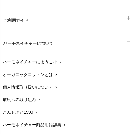
ご利用ガイド
ギフトラッピング
chevron_right
ハーモネイチャーについて
お支払い方法
chevron_right
ハーモネイチャーにようこそ
chevron_right
配送と送料
chevron_right
オーガニックコットンとは
chevron_right
在庫状況と発送予定
chevron_right
個人情報取り扱いについて
chevron_right
サイズ・寸法
chevron_right
環境への取り組み
chevron_right
生地・素材
chevron_right
こんせぷと1999
chevron_right
お手入れについて
chevron_right
ハーモネイチャー商品用語辞典
chevron_right
レビューを書こう
chevron_right