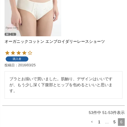
オーガニックコットン エンブロイダリーレースショーツ
購入者
投稿日
2016/03/25
ブラとお揃いで買いました。肌触り、デザインはいいです
が、もう少し深く下腹部とヒップを包めるといいと思いま
す。
53
件中
51
-
53
件表示
1
…
5
6