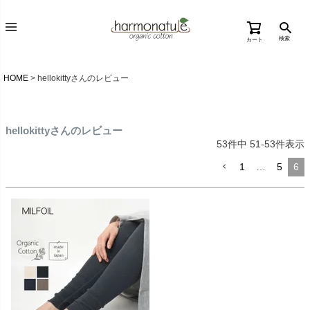
検索
カート
HOME
hellokittyさんのレビュー
hellokittyさんのレビュー
53
件中
51
-
53
件表示
1
…
5
6