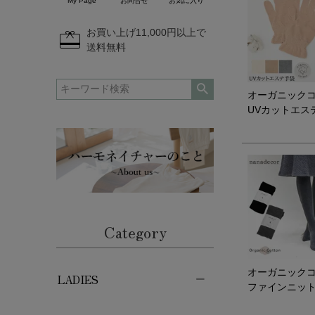
My Page
お問合せ
お気に入り
redeem
お買い上げ11,000円以上で
送料無料
オーガニック
UVカットエス
Category
オーガニック
LADIES
ファインニッ