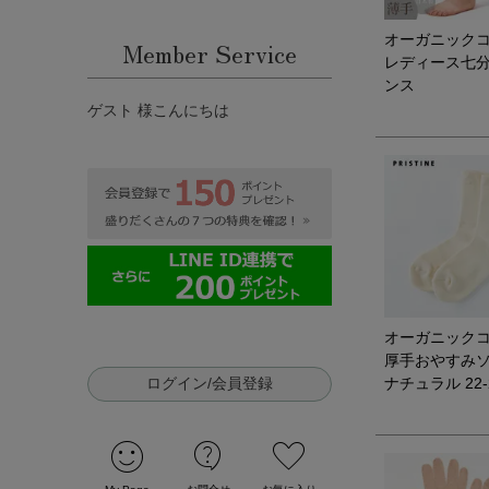
オーガニック
Member Service
レディース七
ンス
ゲスト 様こんにちは
オーガニック
厚手おやすみ
ログイン/会員登録
ナチュラル 22-
sentiment_satisfied
contact_support
favorite