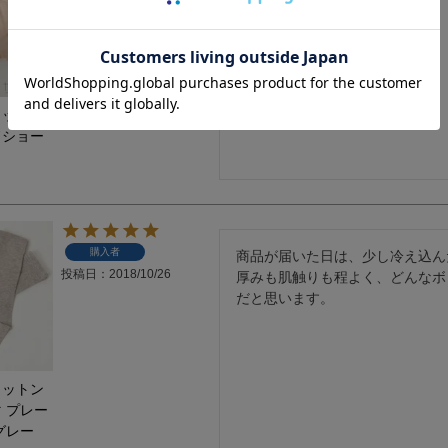
投稿日
2018/11/07
として着用しております。
コットン
ドショー
購入者
商品が届いた日は、少し冷え込ん
投稿日
2018/10/26
厚みも肌触りも程よく、どんなボ
だと思います。
コットン
 プレー
グレー