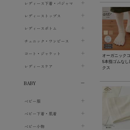
レディース下着・パジャマ
ブラジャー
レディーストップス
chevron_right
ショーツ
カットソー・Tシャツ
レディースボトム
chevron_right
chevron_right
レディースインナー・肌着
シャツ・ブラウス
スカート
chevron_right
チュニック・ワンピース
chevron_right
chevron_right
レギンス・スパッツ
パーカー・スウェット
レディースパンツ
半袖・袖なし
chevron_right
chevron_right
コート・ジャケット
chevron_right
chevron_right
オーガニック
5本指ゴムなし
パジャマ・ルームウェア
カーディガン・ボレロ・ベスト
長袖・７分袖
chevron_right
chevron_right
レディースケア
chevron_right
クス
ニット・セーター
chevron_right
布ナプキン
chevron_right
BABY
パンティライナー
chevron_right
ベビー服
紙ナプキン
chevron_right
カバーオール・ロンパース
ベビー下着・肌着
chevron_right
セパレート・上下セット
コンビ肌着
ベビー小物
chevron_right
chevron_right