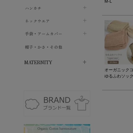
M-L
ソックス
巾着・ポーチ
ヨガマット・カーペット
ハンカチ
chevron_right
カイロ・湯たんぽ
chevron_right
chevron_right
chevron_right
ハイソックス
バッグ・ポシェット
タオルハンカチ
chevron_right
ネックウエア
chevron_right
chevron_right
五本指・足袋ソックス
ガーゼハンカチ
マフラー
chevron_right
手袋・アームカバー
chevron_right
chevron_right
タイツ
ハンカチ
ストール
chevron_right
ショート丈
chevron_right
chevron_right
帽子・かさ・その他
chevron_right
レッグウォーマー
ネックカバー・スヌード
chevron_right
ロング丈
chevron_right
chevron_right
MATERNITY
オーガニック
ゆるふわソッ
マタニティウェア・授乳服
マタニティウェア・授乳服
授乳下着・パジャマ
chevron_right
マタニティ・授乳ブラジャー
マタ
ニティ・ママ雑貨
chevron_right
授乳パッド
授乳ケープ
chevron_right
chevron_right
マタニティショーツ
授乳クッション・枕
chevron_right
chevron_right