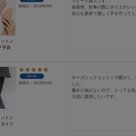
リピート購入です。

投稿日
2019/05/05
就寝用、炊事の際にポリエチレン
安心な素材で優しく手を守ってく
コットン
テ手袋
購入者
オーガニックコットンで暖かく、
投稿日
2019/01/04
した。

履き心地がよいので、とっても気
大切に愛用したいです。
コットン
トタイツ