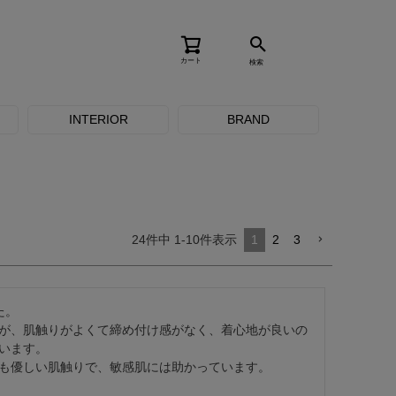
カート
検索
INTERIOR
BRAND
24
件中
1
-
10
件表示
1
2
3
。

が、肌触りがよくて締め付け感がなく、着心地が良いの
います。

も優しい肌触りで、敏感肌には助かっています。