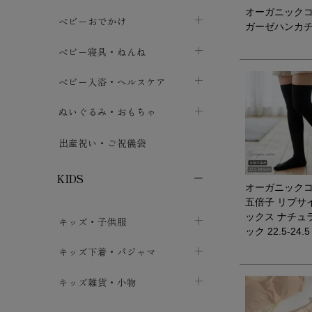
オーガニック
トップス
パンツ・オーバーパンツ
ベビー小物・雑貨
chevron_right
ベビーおでかけ
chevron_right
chevron_right
ガーゼハンカチ
ボトムス
ボディスーツ
ベビー帽子
ベビーキャリー
chevron_right
chevron_right
ベビー寝具・ねんね
chevron_right
chevron_right
セレモニードレス
短肌着・長肌着
スタイ・よだれかけ
おでかけ用品・カバー・シート
chevron_right
ベビースリーパー
chevron_right
chevron_right
ベビー入浴・ヘルスケア
chevron_right
chevron_right
ワンピース・チュニック
肌着・下着
ミトン・手袋
chevron_right
ベビーパジャマ
chevron_right
ベビーおむつ・おむつカバー
chevron_right
ぬいぐるみ・おもちゃ
chevron_right
chevron_right
上着・アウター
ベビーおむつ・おむつカバー
靴下・タイツ
chevron_right
ベビー布団・シーツ
chevron_right
トレーニングパンツ
chevron_right
ファーストトイ
chevron_right
chevron_right
出産祝い・ご祝儀袋
chevron_right
トレーニングパンツ
レッグウォーマー・サポーター
ベビー枕・カバー
chevron_right
ベビーお風呂・ケア用品
chevron_right
ぬいぐるみ
chevron_right
chevron_right
chevron_right
KIDS
オーガニック
ベビー・キッズ腹巻
ベビーフェンス・安全用品
ガーゼ・クロス
chevron_right
知育玩具
chevron_right
chevron_right
chevron_right
五倍子 リブサ
ックス ナチュ
キッズ・子供服
ブーティ・シューズ
ベビーおくるみ・アフガン
授乳クッション・枕
chevron_right
あみぐるみ
chevron_right
chevron_right
chevron_right
ック 22.5-24.5
子供トップス
キッズ下着・パジャマ
マフラー
chevron_right
chevron_right
子供カーディガン・ベスト
子供肌着下着
キッズ雑貨・小物
汗取りパッド
chevron_right
chevron_right
chevron_right
子供チュニック・ワンピース
子供靴下
子供帽子
chevron_right
chevron_right
chevron_right