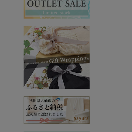
マタニティ・授乳インナー
その他ママ雑貨
chevron_right
chevron_right
妊婦帯・産前産後ガードル
chevron_right
マタニティ・授乳パジャマ
chevron_right