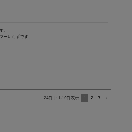
。

マーいらずです。
24
件中
1
-
10
件表示
1
2
3