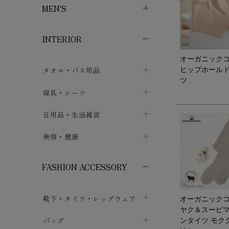
MEN'S
子供ボトムス
子供タイツ・レギンス
子供雑貨
chevron_right
chevron_right
chevron_right
INTERIOR
メンズ下着・パジャマ
子供上着・アウター
子供パジャマ
chevron_right
chevron_right
オーガニック
メンズインナー・肌着
メンズファッション
子供ローブ
chevron_right
chevron_right
タオル・バス用品
ヒップホール
ツ
ボクサーパンツ
シャツ・カットソー
chevron_right
chevron_right
タオル
寝具・シーツ
chevron_right
ブリーフ
セーター・トレーナー・パーカ
chevron_right
chevron_right
バス用品
ベッドシーツ
日用品・生活雑貨
chevron_right
chevron_right
トランクス
ボトムス
chevron_right
chevron_right
布団カバー・カバーセット
クッション
美容・健康
chevron_right
chevron_right
アンダーパンツ・ももひき
コート・上着
chevron_right
chevron_right
枕・ピローケース
生地・手芸用品
マスク
chevron_right
chevron_right
chevron_right
FASHION ACCESSORY
メンズパジャマ
chevron_right
防水シート
スリッパ・ルームシューズ
コットン・綿棒
chevron_right
chevron_right
chevron_right
靴下・タイツ・レッグウェア
ケット・綿毛布
せっけん・洗剤
オーガニック
ガーゼ
chevron_right
chevron_right
chevron_right
ヤク＆スーピマ
フットカバー・アンクレット
布団
バッグ
その他小物・雑貨
ンタイツ モク
chevron_right
保湿・スキンケア・サポーター
chevron_right
chevron_right
chevron_right