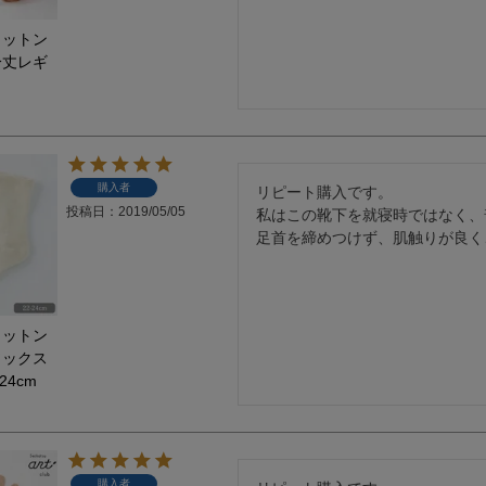
コットン
分丈レギ
購入者
リピート購入です。

投稿日
2019/05/05
私はこの靴下を就寝時ではなく、
コットン
ソックス
24cm
購入者