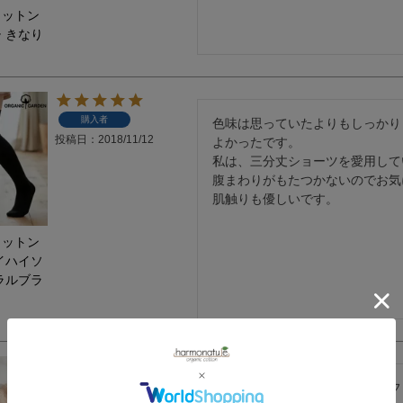
コットン
 きなり
購入者
色味は思っていたよりもしっかり
投稿日
2018/11/12
よかったです。

私は、三分丈ショーツを愛用して
腹まわりがもたつかないのでお気
肌触りも優しいです。
コットン
イハイソ
ラルブラ
購入者
肌触りがよく、しっかりお尻にフ