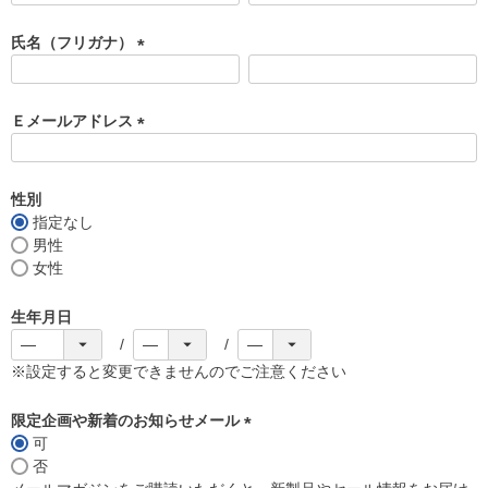
必
須
氏名（フリガナ）
)
(
必
須
Ｅメールアドレス
)
(
必
須
性別
)
指定なし
男性
女性
生年月日
※設定すると変更できませんのでご注意ください
限定企画や新着のお知らせメール
可
(
否
必