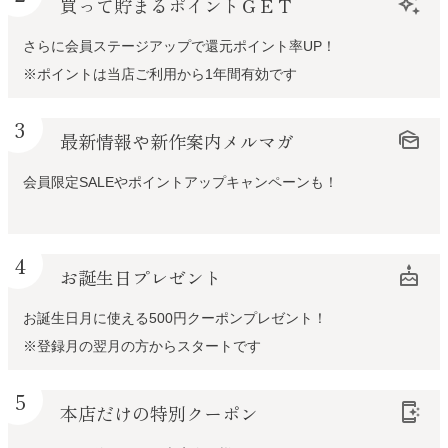
買って貯まるポイントＧＥＴ
auto_awesome
さらに会員ステージアップで還元ポイント率UP！
※ポイントは当店ご利用から1年間有効です
3
最新情報や新作案内メルマガ
mark_as_unread
会員限定SALEやポイントアップキャンペーンも！
4
お誕生日プレゼント
cake
お誕生日月に使える500円クーポンプレゼント！
※登録月の翌月の方からスタートです
5
本店だけの特別クーポン
app_shortcut