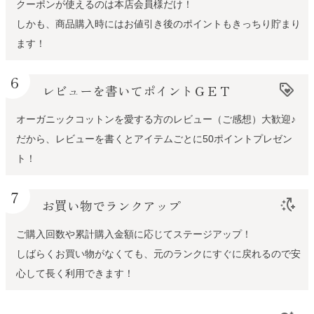
クーポンが使えるのは本店会員様だけ！
しかも、商品購入時にはお値引き後のポイントもきっちり貯まり
ます！
6
レビューを書いてポイントＧＥＴ
loyalty
オーガニックコットンを愛する方のレビュー（ご感想）大歓迎♪
だから、レビューを書くとアイテムごとに50ポイントプレゼン
ト！
7
お買い物でランクアップ
switch_access_shortcut_add
ご購入回数や累計購入金額に応じてステージアップ！
しばらくお買い物がなくても、元のランクにすぐに戻れるので安
心して長く利用できます！