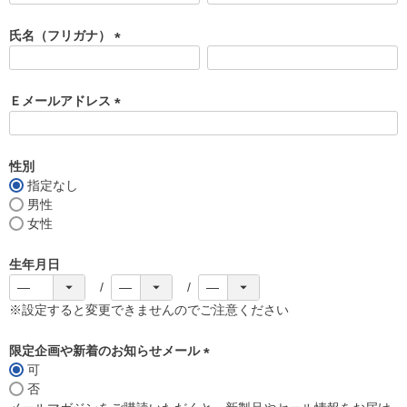
必
須
氏名（フリガナ）
)
(
必
須
Ｅメールアドレス
)
(
必
須
性別
)
指定なし
男性
女性
生年月日
※設定すると変更できませんのでご注意ください
限定企画や新着のお知らせメール
可
(
否
必