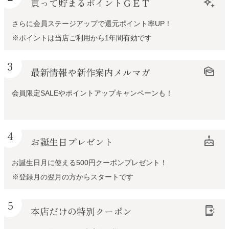
買って貯まるポイントＧＥＴ
auto_awesome
さらに会員ステージアップで還元ポイント率UP！
※ポイントは当店ご利用から1年間有効です
3
最新情報や新作案内メルマガ
mark_as_unread
会員限定SALEやポイントアップキャンペーンも！
4
お誕生日プレゼント
cake
お誕生日月に使える500円クーポンプレゼント！
※登録月の翌月の方からスタートです
5
本店だけの特別クーポン
app_shortcut