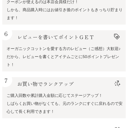
クーポンが使えるのは本店会員様だけ！
しかも、商品購入時にはお値引き後のポイントもきっちり貯まり
ます！
6
レビューを書いてポイントＧＥＴ
loyalty
オーガニックコットンを愛する方のレビュー（ご感想）大歓迎♪
だから、レビューを書くとアイテムごとに50ポイントプレゼン
ト！
7
お買い物でランクアップ
switch_access_shortcut_add
ご購入回数や累計購入金額に応じてステージアップ！
しばらくお買い物がなくても、元のランクにすぐに戻れるので安
心して長く利用できます！