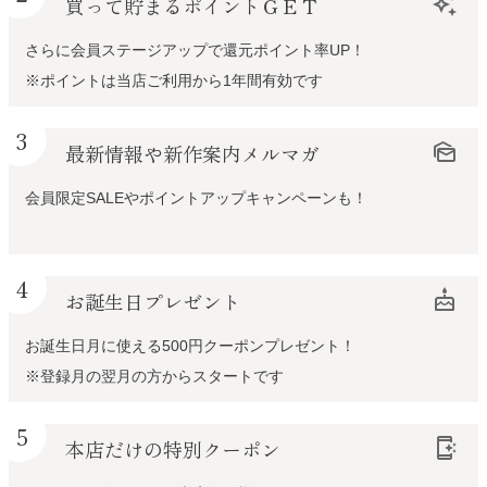
買って貯まるポイントＧＥＴ
auto_awesome
さらに会員ステージアップで還元ポイント率UP！
※ポイントは当店ご利用から1年間有効です
3
最新情報や新作案内メルマガ
mark_as_unread
会員限定SALEやポイントアップキャンペーンも！
4
お誕生日プレゼント
cake
お誕生日月に使える500円クーポンプレゼント！
※登録月の翌月の方からスタートです
5
本店だけの特別クーポン
app_shortcut