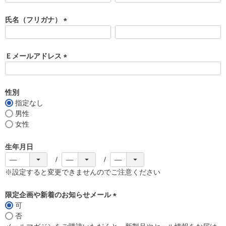
必
須
氏名（フリガナ）
)
(
必
須
Ｅメールアドレス
)
(
必
須
性別
)
指定なし
男性
女性
生年月日
※設定すると変更できませんのでご注意ください
限定企画や新着のお知らせメール
可
(
否
必