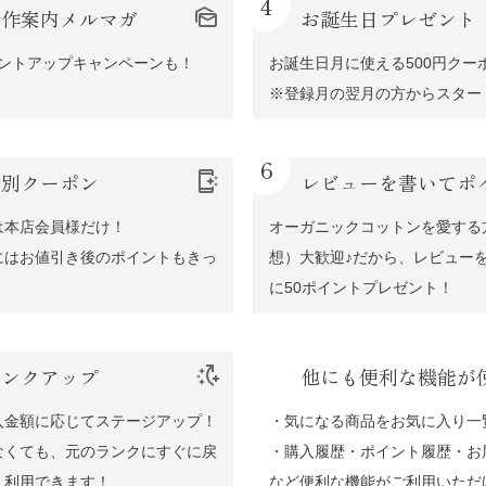
4
新作案内メルマガ
mark_as_unread
お誕生日プレゼント
イントアップキャンペーンも！
お誕生日月に使える500円クー
※登録月の翌月の方からスター
6
特別クーポン
app_shortcut
レビューを書いてポ
は本店会員様だけ！
オーガニックコットンを愛する
にはお値引き後のポイントもきっ
想）大歓迎♪だから、レビュー
に50ポイントプレゼント！
ランクアップ
switch_access_shortcut_add
他にも便利な機能が
入金額に応じてステージアップ！
・気になる商品をお気に入り一
なくても、元のランクにすぐに戻
・購入履歴・ポイント履歴・お
く利用できます！
など便利な機能がご利用いただ