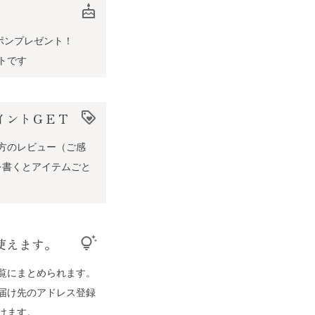
cake
ポンプレゼント！
トです
イントＧＥＴ
loyalty
方のレビュー（ご感
を書くとアイテムごと
使えます。
tips_and_updates
覧にまとめられます。
届け先のアドレス登録
けます。