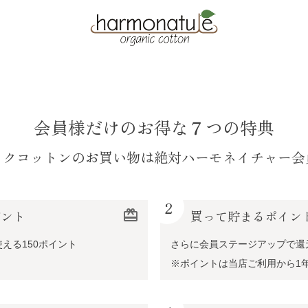
会員様だけのお得な７つの特典
ックコットンのお買い物は絶対ハーモネイチャー会
2
ゼント
redeem
買って貯まるポイン
える150ポイント
さらに会員ステージアップで還
※ポイントは当店ご利用から1