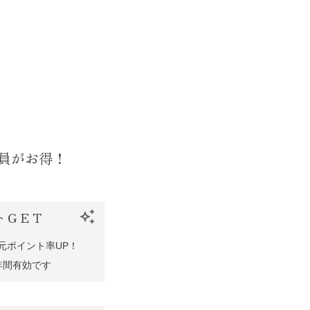
員がお得！
トＧＥＴ
auto_awesome
元ポイント率UP！
年間有効です