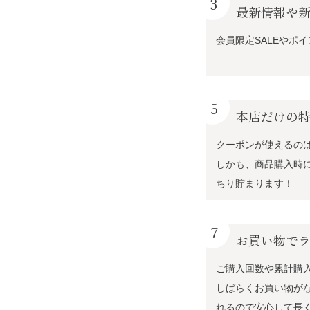
3
最新情報や
会員限定SALEやポ
5
本店だけの
クーポンが使えるの
しかも、商品購入時
ちり貯まります！
7
お買い物で
ご購入回数や累計購
しばらくお買い物が
れるので安心して長