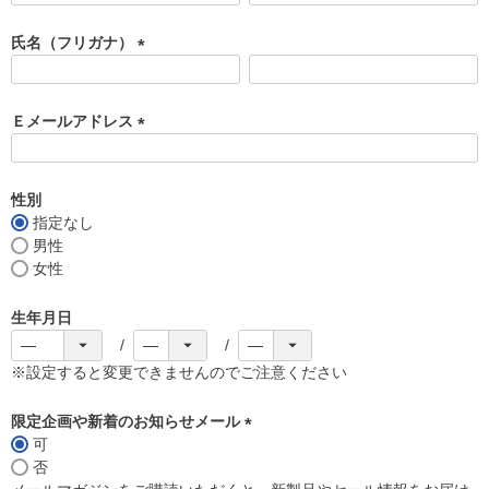
必
須
氏名（フリガナ）
)
(
必
須
Ｅメールアドレス
)
(
必
須
性別
)
指定なし
男性
女性
生年月日
※設定すると変更できませんのでご注意ください
限定企画や新着のお知らせメール
可
(
否
必