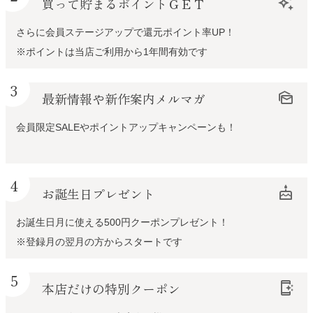
買って貯まるポイントＧＥＴ
auto_awesome
さらに会員ステージアップで還元ポイント率UP！
※ポイントは当店ご利用から1年間有効です
3
最新情報や新作案内メルマガ
mark_as_unread
会員限定SALEやポイントアップキャンペーンも！
4
お誕生日プレゼント
cake
お誕生日月に使える500円クーポンプレゼント！
※登録月の翌月の方からスタートです
5
本店だけの特別クーポン
app_shortcut