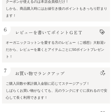
クーポンが使えるのは本店会員様だけ！
しかも、商品購入時にはお値引き後のポイントもきっちり貯まり
ます！
6
レビューを書いてポイントＧＥＴ
loyalty
オーガニックコットンを愛する方のレビュー（ご感想）大歓迎♪
だから、レビューを書くとアイテムごとに50ポイントプレゼン
ト！
7
お買い物でランクアップ
switch_access_shortcut_add
ご購入回数や累計購入金額に応じてステージアップ！
しばらくお買い物がなくても、元のランクにすぐに戻れるので安
心して長く利用できます！