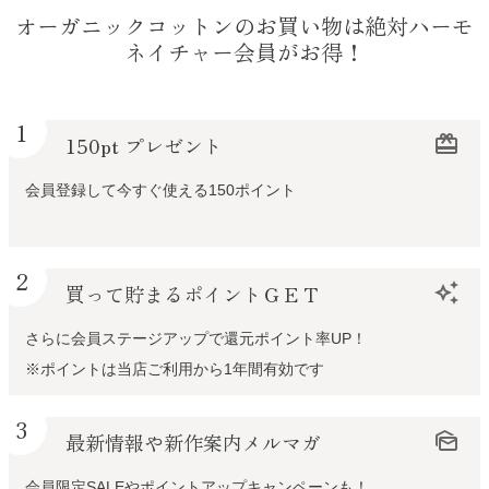
オーガニックコットンのお買い物は絶対ハーモ
ネイチャー会員がお得！
1
150pt プレゼント
redeem
会員登録して今すぐ使える150ポイント
2
買って貯まるポイントＧＥＴ
auto_awesome
さらに会員ステージアップで還元ポイント率UP！
※ポイントは当店ご利用から1年間有効です
3
最新情報や新作案内メルマガ
mark_as_unread
会員限定SALEやポイントアップキャンペーンも！