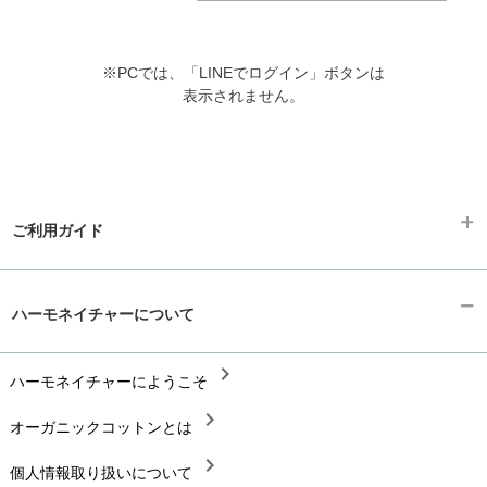
※PCでは、「LINEでログイン」ボタンは
表示されません。
ご利用ガイド
chevron_right
ギフトラッピング
ハーモネイチャーについて
chevron_right
お支払い方法
chevron_right
chevron_right
ハーモネイチャーにようこそ
配送と送料
chevron_right
chevron_right
オーガニックコットンとは
在庫状況と発送予定
chevron_right
chevron_right
個人情報取り扱いについて
サイズ・寸法