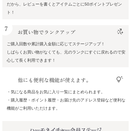
だから、レビューを書くとアイテムごとに50ポイントプレゼン
ト！
7
お買い物でランクアップ
switch_access_shortcut_add
ご購入回数や累計購入金額に応じてステージアップ！
しばらくお買い物がなくても、元のランクにすぐに戻れるので安
心して長く利用できます！
他にも便利な機能が使えます。
tips_and_updates
・気になる商品をお気に入り一覧にまとめられます。
・購入履歴・ポイント履歴・お届け先のアドレス登録など便利な
機能がご利用いただけます。