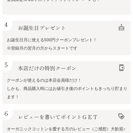
4
お誕生日プレゼント
cake
お誕生日月に使える500円クーポンプレゼント！
※登録月の翌月の方からスタートです
5
本店だけの特別クーポン
app_shortcut
クーポンが使えるのは本店会員様だけ！
しかも、商品購入時にはお値引き後のポイントもきっちり貯まり
ます！
6
レビューを書いてポイントＧＥＴ
loyalty
オーガニックコットンを愛する方のレビュー（ご感想）大歓迎♪