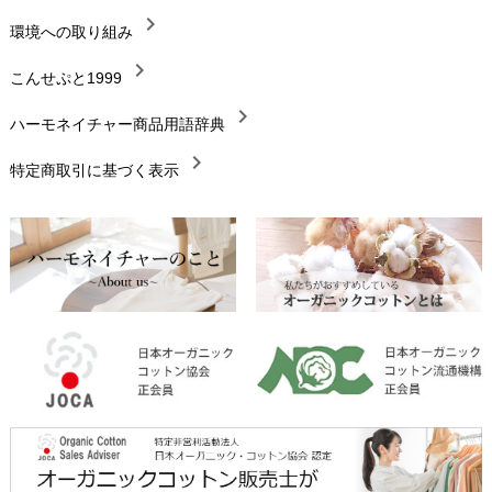
chevron_right
chevron_right
環境への取り組み
生地・素材
chevron_right
chevron_right
こんせぷと1999
お手入れについて
chevron_right
chevron_right
ハーモネイチャー商品用語辞典
レビューを書こう
chevron_right
chevron_right
特定商取引に基づく表示
返品交換
chevron_right
FAXでのご注文
chevron_right
お問い合わせ