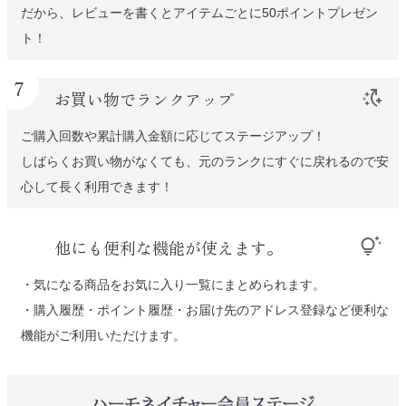
だから、レビューを書くとアイテムごとに50ポイントプレゼン
ト！
7
お買い物でランクアップ
switch_access_shortcut_add
ご購入回数や累計購入金額に応じてステージアップ！
しばらくお買い物がなくても、元のランクにすぐに戻れるので安
心して長く利用できます！
他にも便利な機能が使えます。
tips_and_updates
・気になる商品をお気に入り一覧にまとめられます。
・購入履歴・ポイント履歴・お届け先のアドレス登録など便利な
機能がご利用いただけます。