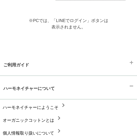
※PCでは、「LINEでログイン」ボタンは
表示されません。
ご利用ガイド
chevron_right
ギフトラッピング
ハーモネイチャーについて
chevron_right
お支払い方法
chevron_right
chevron_right
ハーモネイチャーにようこそ
配送と送料
chevron_right
chevron_right
オーガニックコットンとは
在庫状況と発送予定
chevron_right
chevron_right
個人情報取り扱いについて
サイズ・寸法