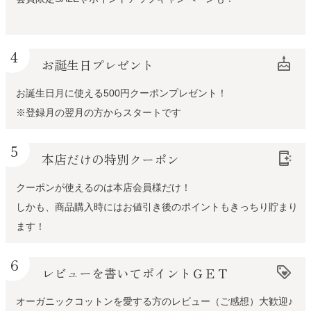
4
お誕生日プレゼント
cake
お誕生日月に使える500円クーポンプレゼント！
※登録月の翌月の方からスタートです
5
本店だけの特別クーポン
app_shortcut
クーポンが使えるのは本店会員様だけ！
しかも、商品購入時にはお値引き後のポイントもきっちり貯まり
ます！
6
レビューを書いてポイントＧＥＴ
loyalty
オーガニックコットンを愛する方のレビュー（ご感想）大歓迎♪