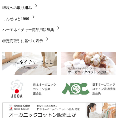
chevron_right
chevron_right
環境への取り組み
生地・素材
chevron_right
chevron_right
こんせぷと1999
お手入れについて
chevron_right
chevron_right
ハーモネイチャー商品用語辞典
レビューを書こう
chevron_right
chevron_right
特定商取引に基づく表示
返品交換
chevron_right
FAXでのご注文
chevron_right
お問い合わせ