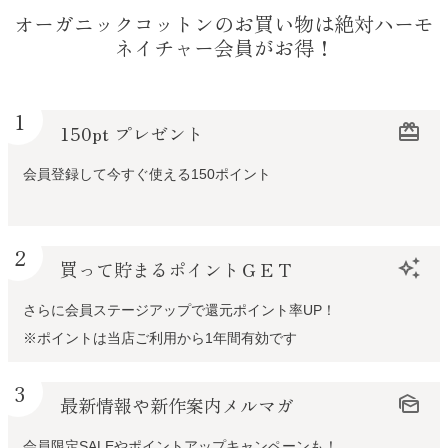
オーガニックコットンのお買い物は絶対ハーモ
ネイチャー会員がお得！
1
150pt プレゼント
redeem
会員登録して今すぐ使える150ポイント
2
買って貯まるポイントＧＥＴ
auto_awesome
さらに会員ステージアップで還元ポイント率UP！
※ポイントは当店ご利用から1年間有効です
3
最新情報や新作案内メルマガ
mark_as_unread
会員限定SALEやポイントアップキャンペーンも！